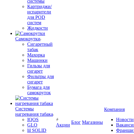
системы
Картриджи/
испарители
для POD
систем
Жидкости
Самокрутки
Сигаретный
табак
Махорка
Машинки
Гильзы для
сигарет
Фильтры для
сигарет
Бумага для
самокруток
Системы
Компания
нагревания табака
IQOS
Новости
Блог
Магазины
GLO
Акции
Ваканси
lil SOLID
Франши