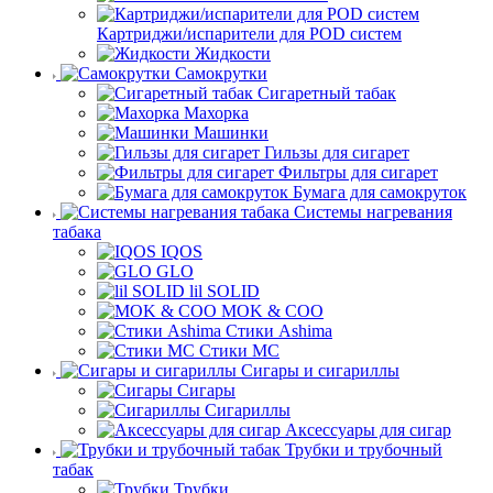
Картриджи/испарители для POD систем
Жидкости
Самокрутки
Сигаретный табак
Махорка
Машинки
Гильзы для сигарет
Фильтры для сигарет
Бумага для самокруток
Системы нагревания
табака
IQOS
GLO
lil SOLID
MOK & COO
Стики Ashima
Стики MC
Сигары и сигариллы
Сигары
Сигариллы
Аксессуары для сигар
Трубки и трубочный
табак
Трубки