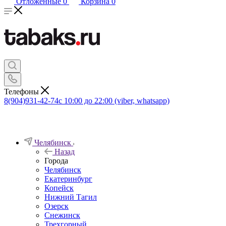
Отложенные
0
Корзина
0
Телефоны
8(904)931-42-74
с 10:00 до 22:00 (viber, whatsapp)
Челябинск
Назад
Города
Челябинск
Екатеринбург
Копейск
Нижний Тагил
Озерск
Снежинск
Трехгорный