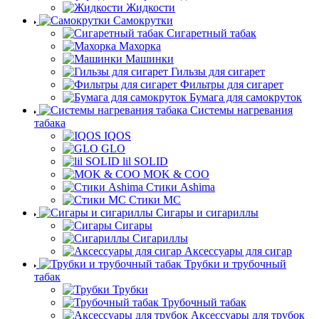
Жидкости
Самокрутки
Сигаретный табак
Махорка
Машинки
Гильзы для сигарет
Фильтры для сигарет
Бумага для самокруток
Системы нагревания
табака
IQOS
GLO
lil SOLID
MOK & COO
Стики Ashima
Стики MC
Сигары и сигариллы
Сигары
Сигариллы
Аксессуары для сигар
Трубки и трубочный
табак
Трубки
Трубочный табак
Аксессуары для трубок