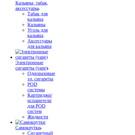
Кальяны, табак,
аксессуары
Табак для
кальяна
Кальяны
Уголь для
кальяна
Аксессуары
для кальяна
Электронные
сигареты (vape)
Одноразовые
эл. сигареты
POD
системы
Картриджи/
испарители
для POD
систем
Жидкости
Самокрутки
Сигаретный