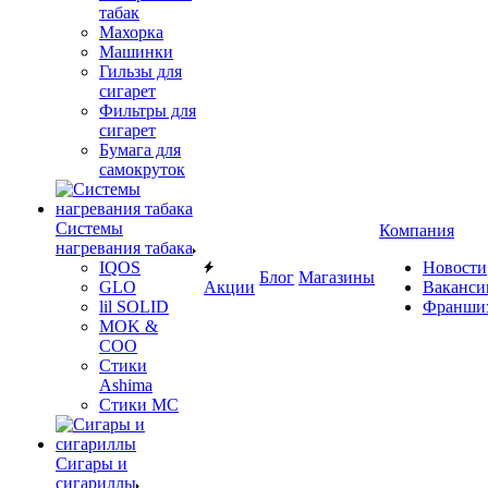
табак
Махорка
Машинки
Гильзы для
сигарет
Фильтры для
сигарет
Бумага для
самокруток
Системы
Компания
нагревания табака
IQOS
Новости
Блог
Магазины
GLO
Акции
Ваканси
lil SOLID
Франши
MOK &
COO
Стики
Ashima
Стики MC
Сигары и
сигариллы