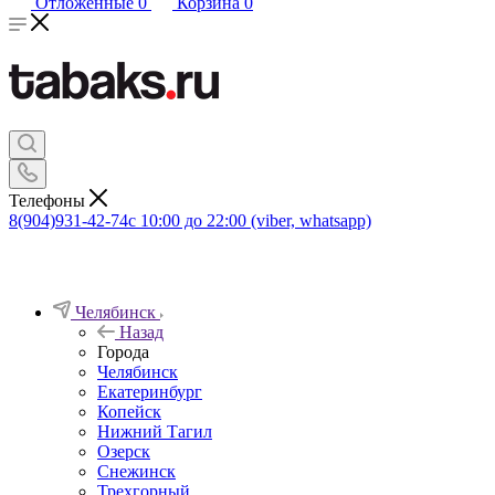
Отложенные
0
Корзина
0
Телефоны
8(904)931-42-74
с 10:00 до 22:00 (viber, whatsapp)
Челябинск
Назад
Города
Челябинск
Екатеринбург
Копейск
Нижний Тагил
Озерск
Снежинск
Трехгорный