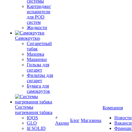
системы
Картриджи/
испарители
для POD
систем
Жидкости
Самокрутки
Сигаретный
табак
Махорка
Машинки
Гильзы для
сигарет
Фильтры для
сигарет
Бумага для
самокруток
Системы
Компания
нагревания табака
IQOS
Новости
Блог
Магазины
GLO
Акции
Ваканси
lil SOLID
Франши