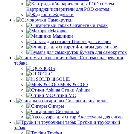
Картриджи/испарители для POD систем
Жидкости
Самокрутки
Сигаретный табак
Махорка
Машинки
Гильзы для сигарет
Фильтры для сигарет
Бумага для самокруток
Системы нагревания
табака
IQOS
GLO
lil SOLID
MOK & COO
Стики Ashima
Стики MC
Сигары и сигариллы
Сигары
Сигариллы
Аксессуары для сигар
Трубки и трубочный
табак
Трубки