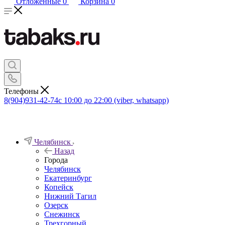
Отложенные
0
Корзина
0
Телефоны
8(904)931-42-74
с 10:00 до 22:00 (viber, whatsapp)
Челябинск
Назад
Города
Челябинск
Екатеринбург
Копейск
Нижний Тагил
Озерск
Снежинск
Трехгорный