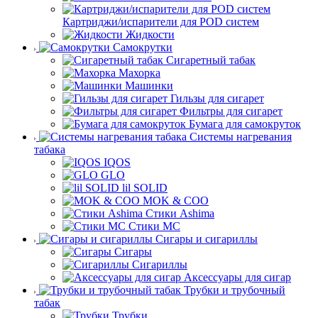
Картриджи/испарители для POD систем
Жидкости
Самокрутки
Сигаретный табак
Махорка
Машинки
Гильзы для сигарет
Фильтры для сигарет
Бумага для самокруток
Системы нагревания
табака
IQOS
GLO
lil SOLID
MOK & COO
Стики Ashima
Стики MC
Сигары и сигариллы
Сигары
Сигариллы
Аксессуары для сигар
Трубки и трубочный
табак
Трубки