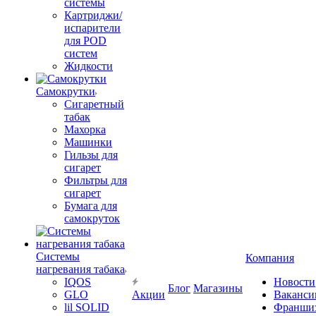
системы
Картриджи/
испарители
для POD
систем
Жидкости
Самокрутки
Сигаретный
табак
Махорка
Машинки
Гильзы для
сигарет
Фильтры для
сигарет
Бумага для
самокруток
Системы
Компания
нагревания табака
IQOS
Новости
Блог
Магазины
GLO
Акции
Ваканси
lil SOLID
Франши