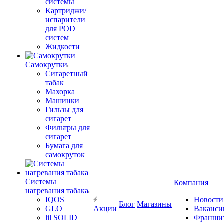
системы
Картриджи/
испарители
для POD
систем
Жидкости
Самокрутки
Сигаретный
табак
Махорка
Машинки
Гильзы для
сигарет
Фильтры для
сигарет
Бумага для
самокруток
Системы
Компания
нагревания табака
IQOS
Новости
Блог
Магазины
GLO
Акции
Ваканси
lil SOLID
Франши