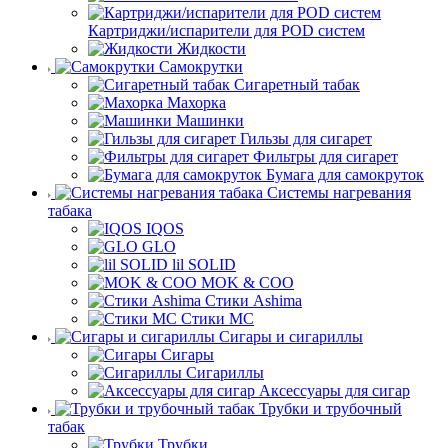
Картриджи/испарители для POD систем
Жидкости
Самокрутки
Сигаретный табак
Махорка
Машинки
Гильзы для сигарет
Фильтры для сигарет
Бумага для самокруток
Системы нагревания
табака
IQOS
GLO
lil SOLID
MOK & COO
Стики Ashima
Стики MC
Сигары и сигариллы
Сигары
Сигариллы
Аксессуары для сигар
Трубки и трубочный
табак
Трубки