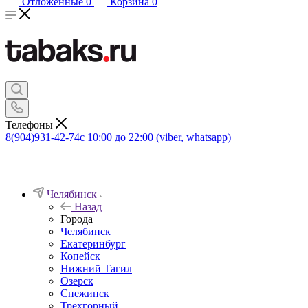
Отложенные
0
Корзина
0
Телефоны
8(904)931-42-74
с 10:00 до 22:00 (viber, whatsapp)
Челябинск
Назад
Города
Челябинск
Екатеринбург
Копейск
Нижний Тагил
Озерск
Снежинск
Трехгорный