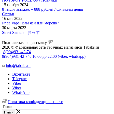
HOTSPOT FUEL UP / Новинка
15 ноября 2024
8 тысяч затяжек = 888 рублей / Снижаем цены
Статьи
16 мая 2022
Pride Vape: Вам чай или морсик?
30 марта 2022
Street Samurai: おっす
Подписаться на рассылку
2026 © Федеральная сеть табачных магазинов Tabaks.ru
8(904)931-42-74
8(904)931-42-74
с 10:00 до 22:00 (viber, whatsapp)
info@tabaks.ru
Вконтакте
Telegram
Viber
Viber
WhatsApp
Политика конфиденциальности
Найти