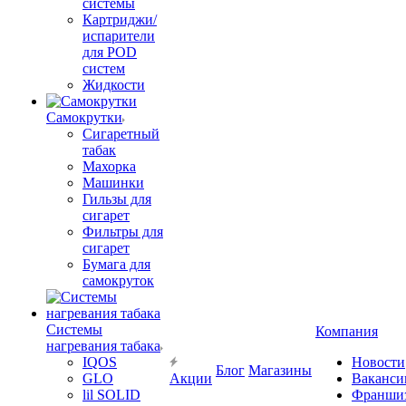
системы
Картриджи/
испарители
для POD
систем
Жидкости
Самокрутки
Сигаретный
табак
Махорка
Машинки
Гильзы для
сигарет
Фильтры для
сигарет
Бумага для
самокруток
Системы
Компания
нагревания табака
IQOS
Новости
Блог
Магазины
GLO
Акции
Ваканси
lil SOLID
Франши