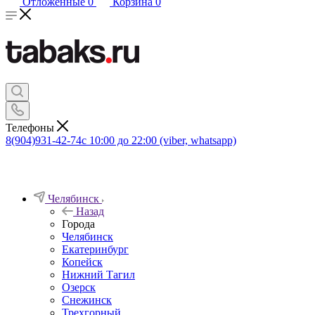
Отложенные
0
Корзина
0
Телефоны
8(904)931-42-74
с 10:00 до 22:00 (viber, whatsapp)
Челябинск
Назад
Города
Челябинск
Екатеринбург
Копейск
Нижний Тагил
Озерск
Снежинск
Трехгорный