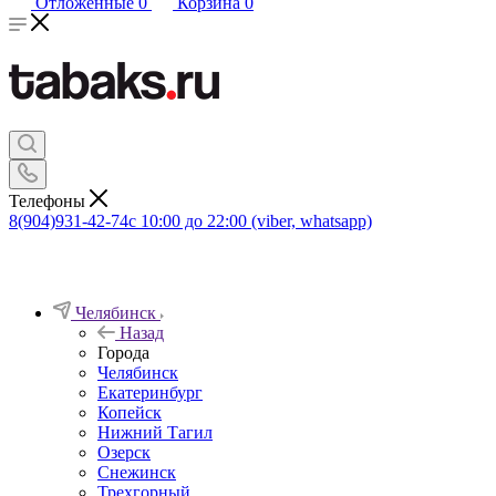
Отложенные
0
Корзина
0
Телефоны
8(904)931-42-74
с 10:00 до 22:00 (viber, whatsapp)
Челябинск
Назад
Города
Челябинск
Екатеринбург
Копейск
Нижний Тагил
Озерск
Снежинск
Трехгорный