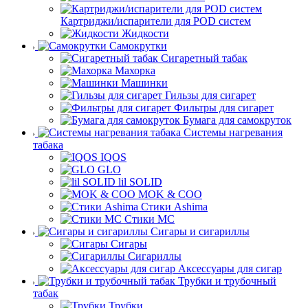
Картриджи/испарители для POD систем
Жидкости
Самокрутки
Сигаретный табак
Махорка
Машинки
Гильзы для сигарет
Фильтры для сигарет
Бумага для самокруток
Системы нагревания
табака
IQOS
GLO
lil SOLID
MOK & COO
Стики Ashima
Стики MC
Сигары и сигариллы
Сигары
Сигариллы
Аксессуары для сигар
Трубки и трубочный
табак
Трубки