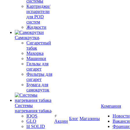
системы
Картриджи/
испарители
для POD
систем
Жидкости
Самокрутки
Сигаретный
табак
Махорка
Машинки
Гильзы для
сигарет
Фильтры для
сигарет
Бумага для
самокруток
Системы
Компания
нагревания табака
IQOS
Новости
Блог
Магазины
GLO
Акции
Ваканси
lil SOLID
Франши