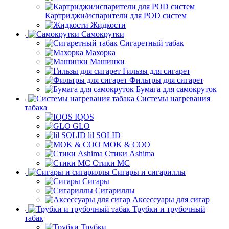
Картриджи/испарители для POD систем
Жидкости
Самокрутки
Сигаретный табак
Махорка
Машинки
Гильзы для сигарет
Фильтры для сигарет
Бумага для самокруток
Системы нагревания
табака
IQOS
GLO
lil SOLID
MOK & COO
Стики Ashima
Стики MC
Сигары и сигариллы
Сигары
Сигариллы
Аксессуары для сигар
Трубки и трубочный
табак
Трубки