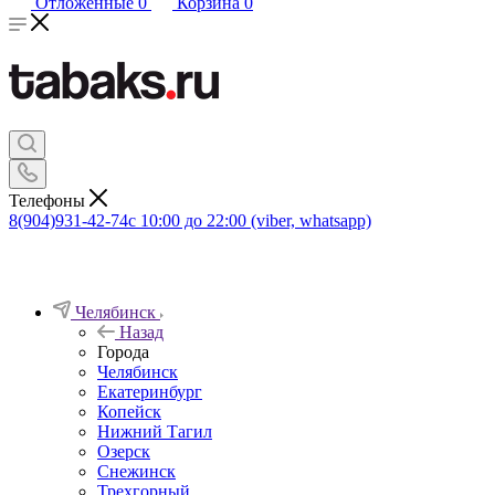
Отложенные
0
Корзина
0
Телефоны
8(904)931-42-74
с 10:00 до 22:00 (viber, whatsapp)
Челябинск
Назад
Города
Челябинск
Екатеринбург
Копейск
Нижний Тагил
Озерск
Снежинск
Трехгорный