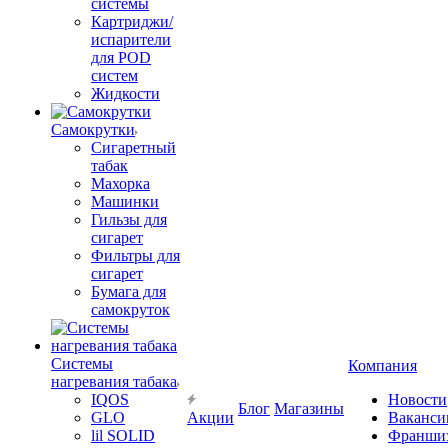
системы
Картриджи/
испарители
для POD
систем
Жидкости
Самокрутки
Сигаретный
табак
Махорка
Машинки
Гильзы для
сигарет
Фильтры для
сигарет
Бумага для
самокруток
Системы
Компания
нагревания табака
IQOS
Новости
Блог
Магазины
GLO
Акции
Ваканси
lil SOLID
Франши