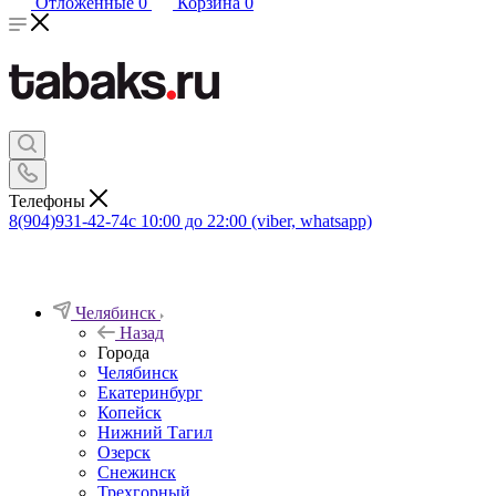
Отложенные
0
Корзина
0
Телефоны
8(904)931-42-74
с 10:00 до 22:00 (viber, whatsapp)
Челябинск
Назад
Города
Челябинск
Екатеринбург
Копейск
Нижний Тагил
Озерск
Снежинск
Трехгорный