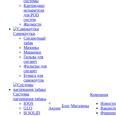
системы
Картриджи/
испарители
для POD
систем
Жидкости
Самокрутки
Сигаретный
табак
Махорка
Машинки
Гильзы для
сигарет
Фильтры для
сигарет
Бумага для
самокруток
Системы
Компания
нагревания табака
IQOS
Новости
Блог
Магазины
GLO
Акции
Ваканси
lil SOLID
Франши