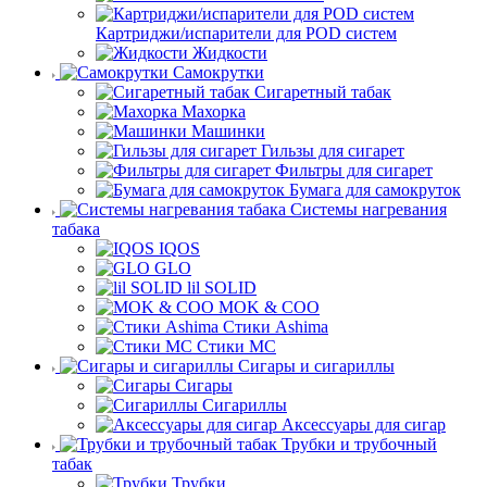
Картриджи/испарители для POD систем
Жидкости
Самокрутки
Сигаретный табак
Махорка
Машинки
Гильзы для сигарет
Фильтры для сигарет
Бумага для самокруток
Системы нагревания
табака
IQOS
GLO
lil SOLID
MOK & COO
Стики Ashima
Стики MC
Сигары и сигариллы
Сигары
Сигариллы
Аксессуары для сигар
Трубки и трубочный
табак
Трубки