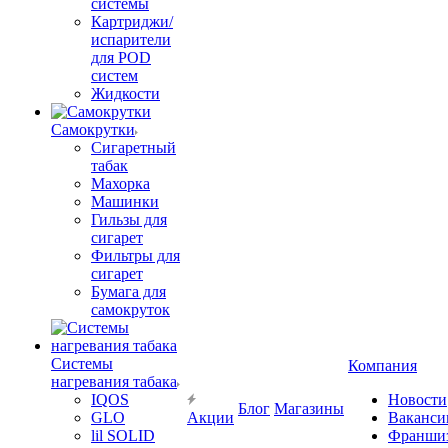
системы
Картриджи/
испарители
для POD
систем
Жидкости
Самокрутки
Сигаретный
табак
Махорка
Машинки
Гильзы для
сигарет
Фильтры для
сигарет
Бумага для
самокруток
Системы
Компания
нагревания табака
IQOS
Новости
Блог
Магазины
GLO
Акции
Ваканси
lil SOLID
Франши