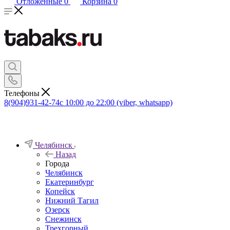
Отложенные
0
Корзина
0
Телефоны
8(904)931-42-74
с 10:00 до 22:00 (viber, whatsapp)
Челябинск
Назад
Города
Челябинск
Екатеринбург
Копейск
Нижний Тагил
Озерск
Снежинск
Трехгорный