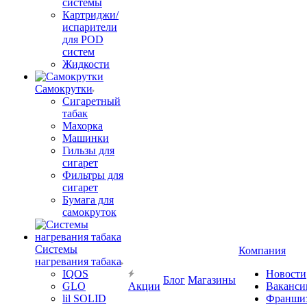
системы
Картриджи/
испарители
для POD
систем
Жидкости
Самокрутки
Сигаретный
табак
Махорка
Машинки
Гильзы для
сигарет
Фильтры для
сигарет
Бумага для
самокруток
Системы
Компания
нагревания табака
IQOS
Новости
Блог
Магазины
GLO
Акции
Ваканси
lil SOLID
Франши