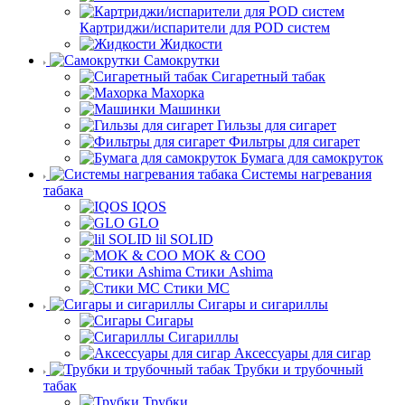
Картриджи/испарители для POD систем
Жидкости
Самокрутки
Сигаретный табак
Махорка
Машинки
Гильзы для сигарет
Фильтры для сигарет
Бумага для самокруток
Системы нагревания
табака
IQOS
GLO
lil SOLID
MOK & COO
Стики Ashima
Стики MC
Сигары и сигариллы
Сигары
Сигариллы
Аксессуары для сигар
Трубки и трубочный
табак
Трубки