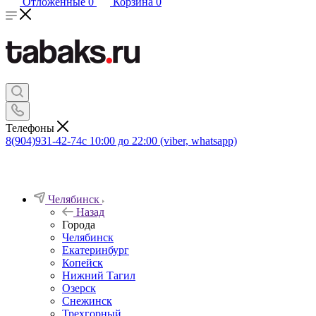
Отложенные
0
Корзина
0
Телефоны
8(904)931-42-74
с 10:00 до 22:00 (viber, whatsapp)
Челябинск
Назад
Города
Челябинск
Екатеринбург
Копейск
Нижний Тагил
Озерск
Снежинск
Трехгорный