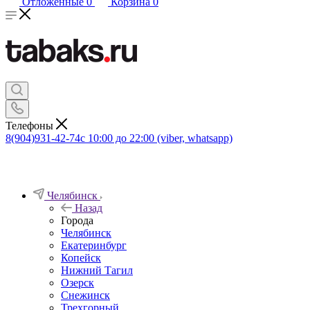
Отложенные
0
Корзина
0
Телефоны
8(904)931-42-74
с 10:00 до 22:00 (viber, whatsapp)
Челябинск
Назад
Города
Челябинск
Екатеринбург
Копейск
Нижний Тагил
Озерск
Снежинск
Трехгорный