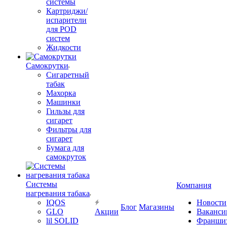
системы
Картриджи/
испарители
для POD
систем
Жидкости
Самокрутки
Сигаретный
табак
Махорка
Машинки
Гильзы для
сигарет
Фильтры для
сигарет
Бумага для
самокруток
Системы
Компания
нагревания табака
IQOS
Новости
Блог
Магазины
GLO
Акции
Ваканси
lil SOLID
Франши