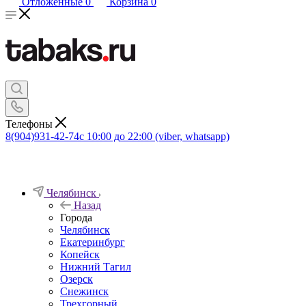
Отложенные
0
Корзина
0
Телефоны
8(904)931-42-74
с 10:00 до 22:00 (viber, whatsapp)
Челябинск
Назад
Города
Челябинск
Екатеринбург
Копейск
Нижний Тагил
Озерск
Снежинск
Трехгорный