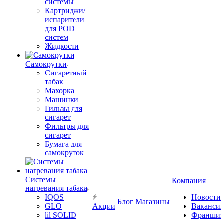
системы
Картриджи/
испарители
для POD
систем
Жидкости
Самокрутки
Сигаретный
табак
Махорка
Машинки
Гильзы для
сигарет
Фильтры для
сигарет
Бумага для
самокруток
Системы
Компания
нагревания табака
IQOS
Новости
Блог
Магазины
GLO
Акции
Ваканси
lil SOLID
Франши