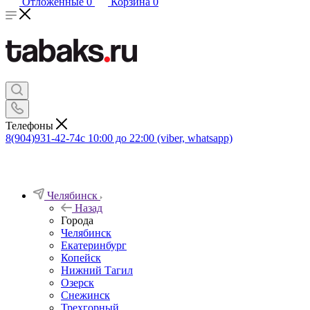
Отложенные
0
Корзина
0
Телефоны
8(904)931-42-74
с 10:00 до 22:00 (viber, whatsapp)
Челябинск
Назад
Города
Челябинск
Екатеринбург
Копейск
Нижний Тагил
Озерск
Снежинск
Трехгорный