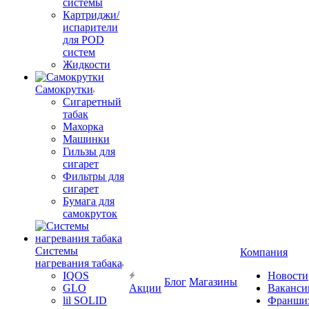
системы
Картриджи/
испарители
для POD
систем
Жидкости
Самокрутки
Сигаретный
табак
Махорка
Машинки
Гильзы для
сигарет
Фильтры для
сигарет
Бумага для
самокруток
Системы
Компания
нагревания табака
IQOS
Новости
Блог
Магазины
GLO
Акции
Ваканси
lil SOLID
Франши