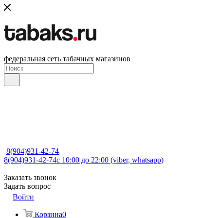
федеральная сеть табачных магазинов
8(904)931-42-74
8(904)931-42-74
с 10:00 до 22:00 (viber, whatsapp)
Заказать звонок
Задать вопрос
Войти
Корзина
0