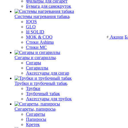
Фильтры для сигарет
Бумага для самокруток
Системы нагревания табака
IQOS
GLO
lil SOLID
MOK & COO
Акции
Б
Стики Ashima
Стики MC
Сигары и сигариллы
Сигары
Сигариллы
Аксессуары для сигар
Трубки и трубочный табак
Трубки
Трубочный табак
Аксессуары для трубок
Сигареты, папиросы
Сигареты
Папиросы
Кретек