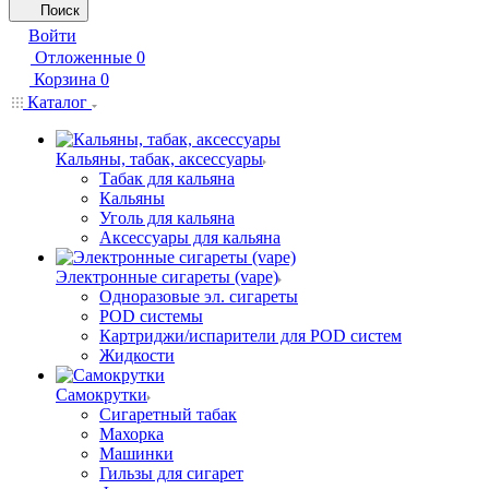
Поиск
Войти
Отложенные
0
Корзина
0
Каталог
Кальяны, табак, аксессуары
Табак для кальяна
Кальяны
Уголь для кальяна
Аксессуары для кальяна
Электронные сигареты (vape)
Одноразовые эл. сигареты
POD системы
Картриджи/испарители для POD систем
Жидкости
Самокрутки
Сигаретный табак
Махорка
Машинки
Гильзы для сигарет