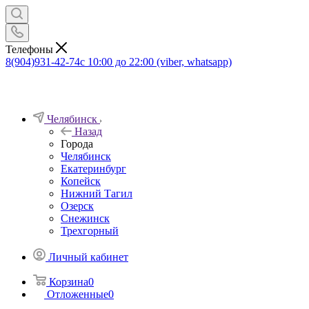
Телефоны
8(904)931-42-74
с 10:00 до 22:00 (viber, whatsapp)
Челябинск
Назад
Города
Челябинск
Екатеринбург
Копейск
Нижний Тагил
Озерск
Снежинск
Трехгорный
Личный кабинет
Корзина
0
Отложенные
0