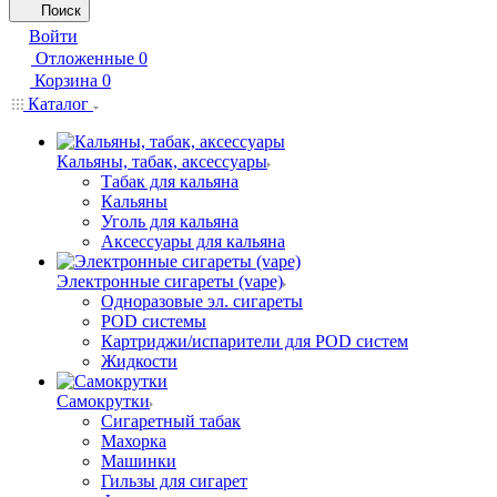
Поиск
Войти
Отложенные
0
Корзина
0
Каталог
Кальяны, табак, аксессуары
Табак для кальяна
Кальяны
Уголь для кальяна
Аксессуары для кальяна
Электронные сигареты (vape)
Одноразовые эл. сигареты
POD системы
Картриджи/испарители для POD систем
Жидкости
Самокрутки
Сигаретный табак
Махорка
Машинки
Гильзы для сигарет