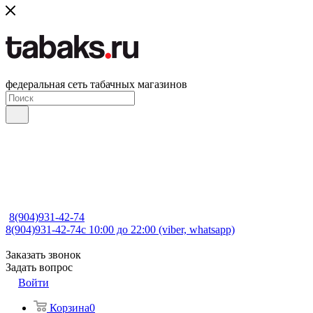
федеральная сеть табачных магазинов
8(904)931-42-74
8(904)931-42-74
с 10:00 до 22:00 (viber, whatsapp)
Заказать звонок
Задать вопрос
Войти
Корзина
0