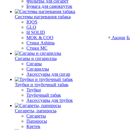
Фильтры для сигарет
Бумага для самокруток
Системы нагревания табака
IQOS
GLO
lil SOLID
MOK & COO
Акции
Б
Стики Ashima
Стики MC
Сигары и сигариллы
Сигары
Сигариллы
Аксессуары для сигар
Трубки и трубочный табак
Трубки
Трубочный табак
Аксессуары для трубок
Сигареты, папиросы
Сигареты
Папиросы
Кретек