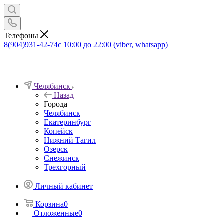
Телефоны
8(904)931-42-74
с 10:00 до 22:00 (viber, whatsapp)
Челябинск
Назад
Города
Челябинск
Екатеринбург
Копейск
Нижний Тагил
Озерск
Снежинск
Трехгорный
Личный кабинет
Корзина
0
Отложенные
0