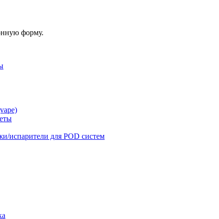
онную форму.
ы
vape)
реты
жи/испарители для POD систем
ка