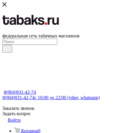
федеральная сеть табачных магазинов
8(904)931-42-74
8(904)931-42-74
с 10:00 до 22:00 (viber, whatsapp)
Заказать звонок
Задать вопрос
Войти
Корзина
0