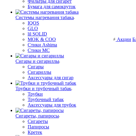
Фильтры для сигарет
Бумага для самокруток
Системы нагревания табака
IQOS
GLO
lil SOLID
MOK & COO
Акции
Б
Стики Ashima
Стики MC
Сигары и сигариллы
Сигары
Сигариллы
Аксессуары для сигар
Трубки и трубочный табак
Трубки
Трубочный табак
Аксессуары для трубок
Сигареты, папиросы
Сигареты
Папиросы
Кретек