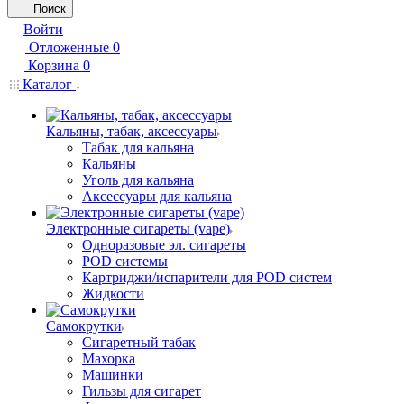
Поиск
Войти
Отложенные
0
Корзина
0
Каталог
Кальяны, табак, аксессуары
Табак для кальяна
Кальяны
Уголь для кальяна
Аксессуары для кальяна
Электронные сигареты (vape)
Одноразовые эл. сигареты
POD системы
Картриджи/испарители для POD систем
Жидкости
Самокрутки
Сигаретный табак
Махорка
Машинки
Гильзы для сигарет