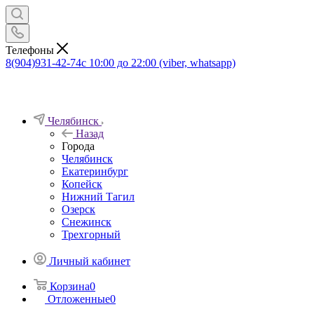
Телефоны
8(904)931-42-74
с 10:00 до 22:00 (viber, whatsapp)
Челябинск
Назад
Города
Челябинск
Екатеринбург
Копейск
Нижний Тагил
Озерск
Снежинск
Трехгорный
Личный кабинет
Корзина
0
Отложенные
0