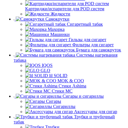
Картриджи/испарители для POD систем
Жидкости
Самокрутки
Сигаретный табак
Махорка
Машинки
Гильзы для сигарет
Фильтры для сигарет
Бумага для самокруток
Системы нагревания
табака
IQOS
GLO
lil SOLID
MOK & COO
Стики Ashima
Стики MC
Сигары и сигариллы
Сигары
Сигариллы
Аксессуары для сигар
Трубки и трубочный
табак
Трубки