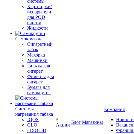
системы
Картриджи/
испарители
для POD
систем
Жидкости
Самокрутки
Сигаретный
табак
Махорка
Машинки
Гильзы для
сигарет
Фильтры для
сигарет
Бумага для
самокруток
Системы
Компания
нагревания табака
IQOS
Новости
Блог
Магазины
GLO
Акции
Ваканси
lil SOLID
Франши