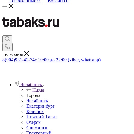
Отложенные
0
Корзина
0
Телефоны
8(904)931-42-74
с 10:00 до 22:00 (viber, whatsapp)
Челябинск
Назад
Города
Челябинск
Екатеринбург
Копейск
Нижний Тагил
Озерск
Снежинск
Трехгорный