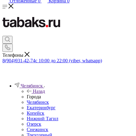
Отложенные
0
Корзина
0
Телефоны
8(904)931-42-74
с 10:00 до 22:00 (viber, whatsapp)
Челябинск
Назад
Города
Челябинск
Екатеринбург
Копейск
Нижний Тагил
Озерск
Снежинск
Трехгорный