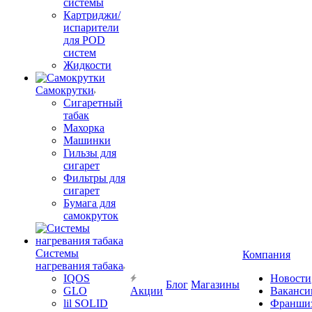
системы
Картриджи/
испарители
для POD
систем
Жидкости
Самокрутки
Сигаретный
табак
Махорка
Машинки
Гильзы для
сигарет
Фильтры для
сигарет
Бумага для
самокруток
Системы
Компания
нагревания табака
IQOS
Новости
Блог
Магазины
GLO
Акции
Ваканси
lil SOLID
Франши