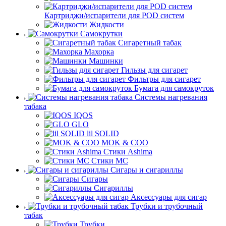
Картриджи/испарители для POD систем
Жидкости
Самокрутки
Сигаретный табак
Махорка
Машинки
Гильзы для сигарет
Фильтры для сигарет
Бумага для самокруток
Системы нагревания
табака
IQOS
GLO
lil SOLID
MOK & COO
Стики Ashima
Стики MC
Сигары и сигариллы
Сигары
Сигариллы
Аксессуары для сигар
Трубки и трубочный
табак
Трубки