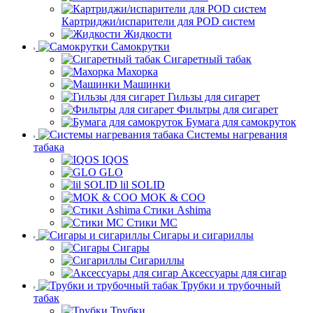
Картриджи/испарители для POD систем
Жидкости
Самокрутки
Сигаретный табак
Махорка
Машинки
Гильзы для сигарет
Фильтры для сигарет
Бумага для самокруток
Системы нагревания
табака
IQOS
GLO
lil SOLID
MOK & COO
Стики Ashima
Стики MC
Сигары и сигариллы
Сигары
Сигариллы
Аксессуары для сигар
Трубки и трубочный
табак
Трубки