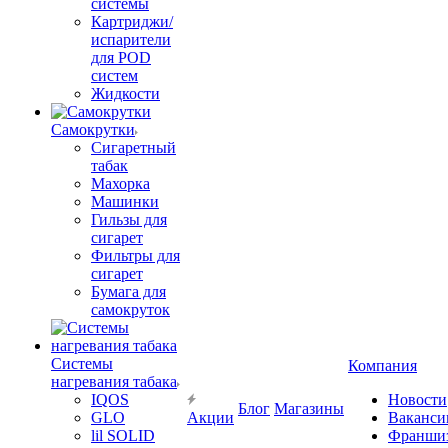
системы
Картриджи/
испарители
для POD
систем
Жидкости
Самокрутки
Сигаретный
табак
Махорка
Машинки
Гильзы для
сигарет
Фильтры для
сигарет
Бумага для
самокруток
Системы
Компания
нагревания табака
IQOS
Новости
Блог
Магазины
GLO
Акции
Ваканси
lil SOLID
Франши