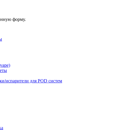
онную форму.
ы
vape)
реты
жи/испарители для POD систем
ка