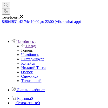
Телефоны
8(904)931-42-74
с 10:00 до 22:00 (viber, whatsapp)
Челябинск
Назад
Города
Челябинск
Екатеринбург
Копейск
Нижний Тагил
Озерск
Снежинск
Трехгорный
Личный кабинет
Корзина
0
Отложенные
0