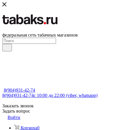
федеральная сеть табачных магазинов
8(904)931-42-74
8(904)931-42-74
с 10:00 до 22:00 (viber, whatsapp)
Заказать звонок
Задать вопрос
Войти
Корзина
0