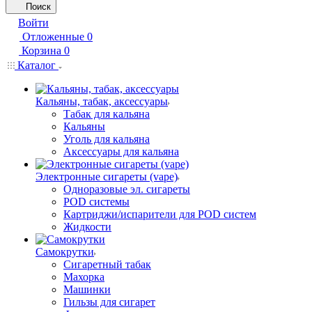
Поиск
Войти
Отложенные
0
Корзина
0
Каталог
Кальяны, табак, аксессуары
Табак для кальяна
Кальяны
Уголь для кальяна
Аксессуары для кальяна
Электронные сигареты (vape)
Одноразовые эл. сигареты
POD системы
Картриджи/испарители для POD систем
Жидкости
Самокрутки
Сигаретный табак
Махорка
Машинки
Гильзы для сигарет