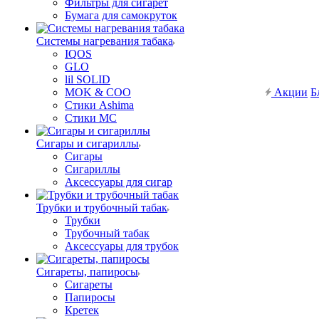
Фильтры для сигарет
Бумага для самокруток
Системы нагревания табака
IQOS
GLO
lil SOLID
MOK & COO
Акции
Б
Стики Ashima
Стики MC
Сигары и сигариллы
Сигары
Сигариллы
Аксессуары для сигар
Трубки и трубочный табак
Трубки
Трубочный табак
Аксессуары для трубок
Сигареты, папиросы
Сигареты
Папиросы
Кретек