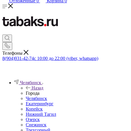
Отложенные
0
Корзина
0
Телефоны
8(904)931-42-74
с 10:00 до 22:00 (viber, whatsapp)
Челябинск
Назад
Города
Челябинск
Екатеринбург
Копейск
Нижний Тагил
Озерск
Снежинск
Трехгорный