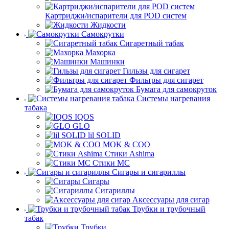
Картриджи/испарители для POD систем
Жидкости
Самокрутки
Сигаретный табак
Махорка
Машинки
Гильзы для сигарет
Фильтры для сигарет
Бумага для самокруток
Системы нагревания
табака
IQOS
GLO
lil SOLID
MOK & COO
Стики Ashima
Стики MC
Сигары и сигариллы
Сигары
Сигариллы
Аксессуары для сигар
Трубки и трубочный
табак
Трубки