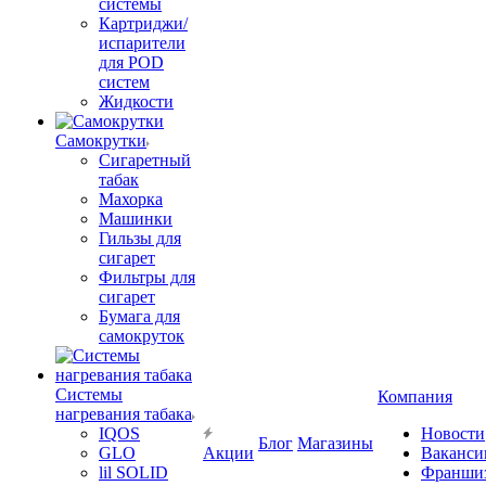
системы
Картриджи/
испарители
для POD
систем
Жидкости
Самокрутки
Сигаретный
табак
Махорка
Машинки
Гильзы для
сигарет
Фильтры для
сигарет
Бумага для
самокруток
Системы
Компания
нагревания табака
IQOS
Новости
Блог
Магазины
GLO
Акции
Ваканси
lil SOLID
Франши