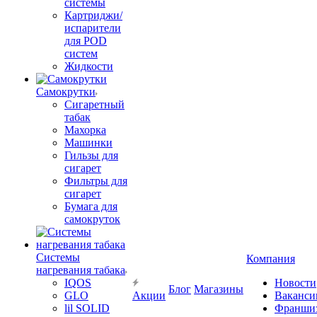
системы
Картриджи/
испарители
для POD
систем
Жидкости
Самокрутки
Сигаретный
табак
Махорка
Машинки
Гильзы для
сигарет
Фильтры для
сигарет
Бумага для
самокруток
Системы
Компания
нагревания табака
IQOS
Новости
Блог
Магазины
GLO
Акции
Ваканси
lil SOLID
Франши