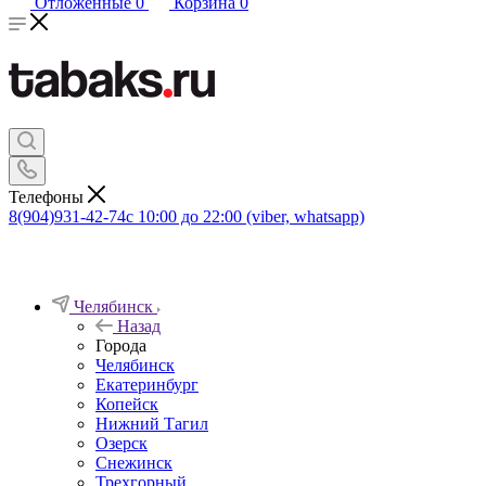
Отложенные
0
Корзина
0
Телефоны
8(904)931-42-74
с 10:00 до 22:00 (viber, whatsapp)
Челябинск
Назад
Города
Челябинск
Екатеринбург
Копейск
Нижний Тагил
Озерск
Снежинск
Трехгорный