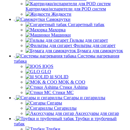
Картриджи/испарители для POD систем
Жидкости
Самокрутки
Сигаретный табак
Махорка
Машинки
Гильзы для сигарет
Фильтры для сигарет
Бумага для самокруток
Системы нагревания
табака
IQOS
GLO
lil SOLID
MOK & COO
Стики Ashima
Стики MC
Сигары и сигариллы
Сигары
Сигариллы
Аксессуары для сигар
Трубки и трубочный
табак
Трубки