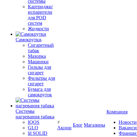
системы
Картриджи/
испарители
для POD
систем
Жидкости
Самокрутки
Сигаретный
табак
Махорка
Машинки
Гильзы для
сигарет
Фильтры для
сигарет
Бумага для
самокруток
Системы
Компания
нагревания табака
IQOS
Новости
Блог
Магазины
GLO
Акции
Ваканси
lil SOLID
Франши