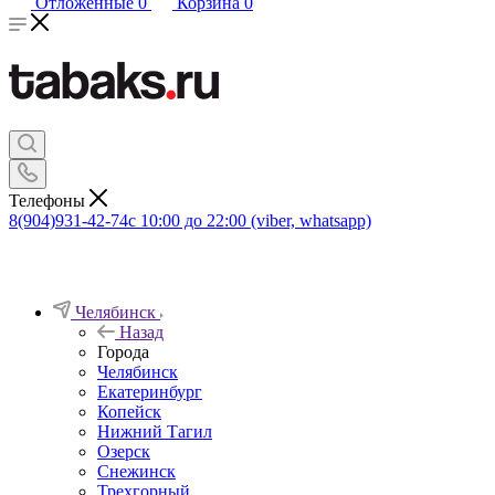
Отложенные
0
Корзина
0
Телефоны
8(904)931-42-74
с 10:00 до 22:00 (viber, whatsapp)
Челябинск
Назад
Города
Челябинск
Екатеринбург
Копейск
Нижний Тагил
Озерск
Снежинск
Трехгорный