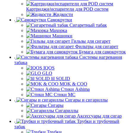
Картриджи/испарители для POD систем
Жидкости
Самокрутки
Сигаретный табак
Махорка
Машинки
Гильзы для сигарет
Фильтры для сигарет
Бумага для самокруток
Системы нагревания
табака
IQOS
GLO
lil SOLID
MOK & COO
Стики Ashima
Стики MC
Сигары и сигариллы
Сигары
Сигариллы
Аксессуары для сигар
Трубки и трубочный
табак
Трубки