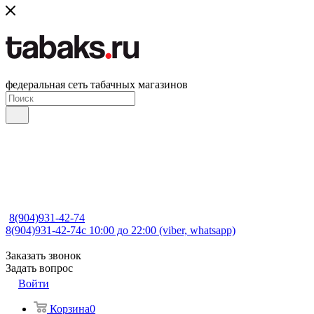
федеральная сеть табачных магазинов
8(904)931-42-74
8(904)931-42-74
с 10:00 до 22:00 (viber, whatsapp)
Заказать звонок
Задать вопрос
Войти
Корзина
0