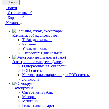
Поиск
Войти
Отложенные
0
Корзина
0
Каталог
Кальяны, табак, аксессуары
Табак для кальяна
Кальяны
Уголь для кальяна
Аксессуары для кальяна
Электронные сигареты (vape)
Одноразовые эл. сигареты
POD системы
Картриджи/испарители для POD систем
Жидкости
Самокрутки
Сигаретный табак
Махорка
Машинки
Гильзы для сигарет