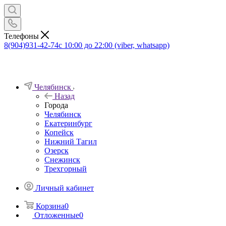
Телефоны
8(904)931-42-74
с 10:00 до 22:00 (viber, whatsapp)
Челябинск
Назад
Города
Челябинск
Екатеринбург
Копейск
Нижний Тагил
Озерск
Снежинск
Трехгорный
Личный кабинет
Корзина
0
Отложенные
0