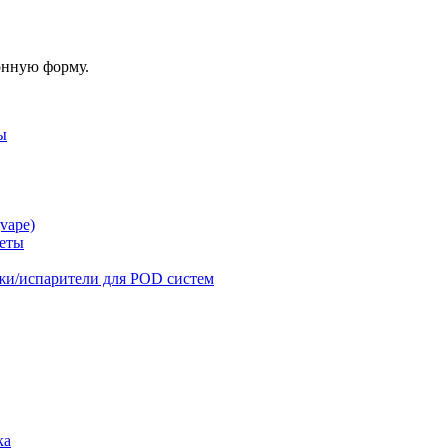
онную форму.
ы
vape)
реты
жи/испарители для POD систем
ка