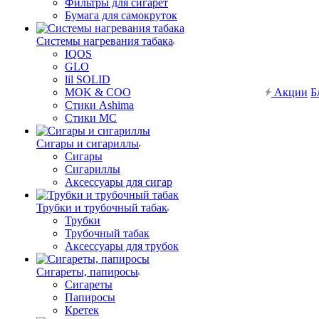
Фильтры для сигарет
Бумага для самокруток
Системы нагревания табака
IQOS
GLO
lil SOLID
MOK & COO
Акции
Б
Стики Ashima
Стики MC
Сигары и сигариллы
Сигары
Сигариллы
Аксессуары для сигар
Трубки и трубочный табак
Трубки
Трубочный табак
Аксессуары для трубок
Сигареты, папиросы
Сигареты
Папиросы
Кретек