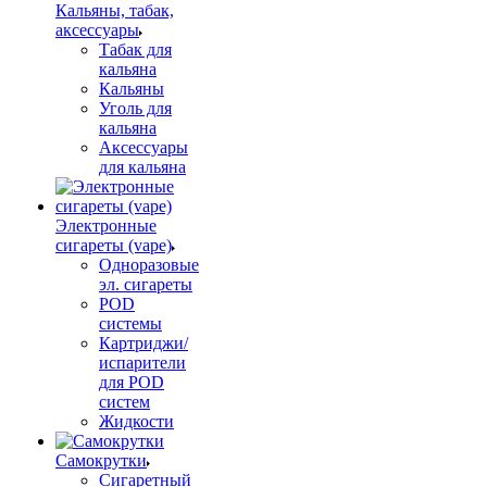
Кальяны, табак,
аксессуары
Табак для
кальяна
Кальяны
Уголь для
кальяна
Аксессуары
для кальяна
Электронные
сигареты (vape)
Одноразовые
эл. сигареты
POD
системы
Картриджи/
испарители
для POD
систем
Жидкости
Самокрутки
Сигаретный