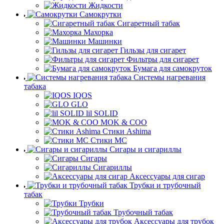
Жидкости
Самокрутки
Сигаретный табак
Махорка
Машинки
Гильзы для сигарет
Фильтры для сигарет
Бумага для самокруток
Системы нагревания
табака
IQOS
GLO
lil SOLID
MOK & COO
Стики Ashima
Стики MC
Сигары и сигариллы
Сигары
Сигариллы
Аксессуары для сигар
Трубки и трубочный
табак
Трубки
Трубочный табак
Аксессуары для трубок