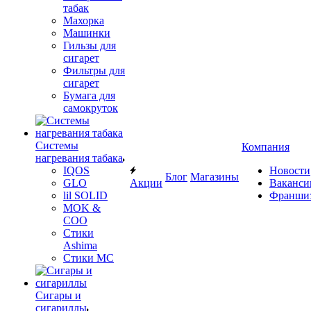
табак
Махорка
Машинки
Гильзы для
сигарет
Фильтры для
сигарет
Бумага для
самокруток
Системы
Компания
нагревания табака
IQOS
Новости
Блог
Магазины
GLO
Акции
Ваканси
lil SOLID
Франши
MOK &
COO
Стики
Ashima
Стики MC
Сигары и
сигариллы