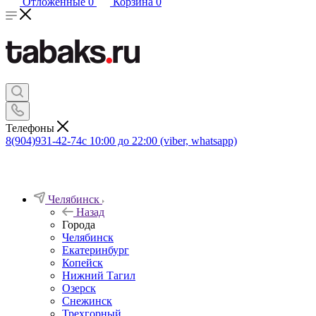
Отложенные
0
Корзина
0
Телефоны
8(904)931-42-74
с 10:00 до 22:00 (viber, whatsapp)
Челябинск
Назад
Города
Челябинск
Екатеринбург
Копейск
Нижний Тагил
Озерск
Снежинск
Трехгорный