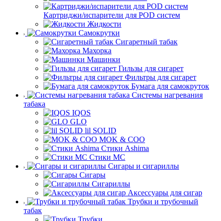
Картриджи/испарители для POD систем
Жидкости
Самокрутки
Сигаретный табак
Махорка
Машинки
Гильзы для сигарет
Фильтры для сигарет
Бумага для самокруток
Системы нагревания
табака
IQOS
GLO
lil SOLID
MOK & COO
Стики Ashima
Стики MC
Сигары и сигариллы
Сигары
Сигариллы
Аксессуары для сигар
Трубки и трубочный
табак
Трубки