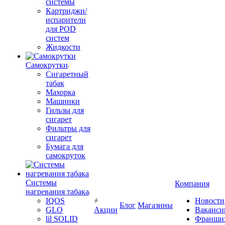
системы
Картриджи/
испарители
для POD
систем
Жидкости
Самокрутки
Сигаретный
табак
Махорка
Машинки
Гильзы для
сигарет
Фильтры для
сигарет
Бумага для
самокруток
Системы
Компания
нагревания табака
IQOS
Новости
Блог
Магазины
GLO
Акции
Ваканси
lil SOLID
Франши