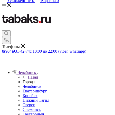
Отложенные
0
Корзина
0
Телефоны
8(904)931-42-74
с 10:00 до 22:00 (viber, whatsapp)
Челябинск
Назад
Города
Челябинск
Екатеринбург
Копейск
Нижний Тагил
Озерск
Снежинск
Трехгорный