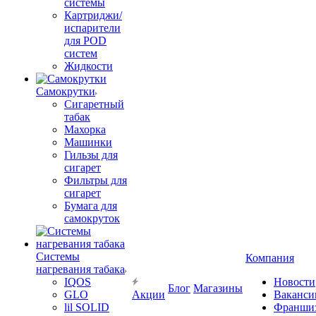
системы
Картриджи/
испарители
для POD
систем
Жидкости
Самокрутки
Сигаретный
табак
Махорка
Машинки
Гильзы для
сигарет
Фильтры для
сигарет
Бумага для
самокруток
Системы
Компания
нагревания табака
IQOS
Новости
Блог
Магазины
GLO
Акции
Ваканси
lil SOLID
Франши