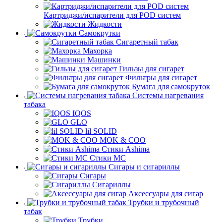
Картриджи/испарители для POD систем
Жидкости
Самокрутки
Сигаретный табак
Махорка
Машинки
Гильзы для сигарет
Фильтры для сигарет
Бумага для самокруток
Системы нагревания
табака
IQOS
GLO
lil SOLID
MOK & COO
Стики Ashima
Стики MC
Сигары и сигариллы
Сигары
Сигариллы
Аксессуары для сигар
Трубки и трубочный
табак
Трубки