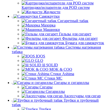
Картриджи/испарители для POD систем
Жидкости
Самокрутки
Сигаретный табак
Махорка
Машинки
Гильзы для сигарет
Фильтры для сигарет
Бумага для самокруток
Системы нагревания
табака
IQOS
GLO
lil SOLID
MOK & COO
Стики Ashima
Стики MC
Сигары и сигариллы
Сигары
Сигариллы
Аксессуары для сигар
Трубки и трубочный
табак
Трубки