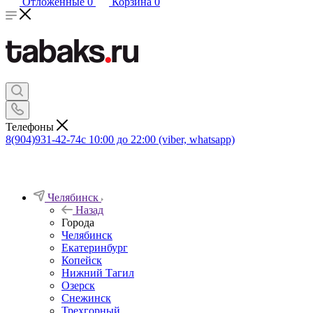
Отложенные
0
Корзина
0
Телефоны
8(904)931-42-74
с 10:00 до 22:00 (viber, whatsapp)
Челябинск
Назад
Города
Челябинск
Екатеринбург
Копейск
Нижний Тагил
Озерск
Снежинск
Трехгорный