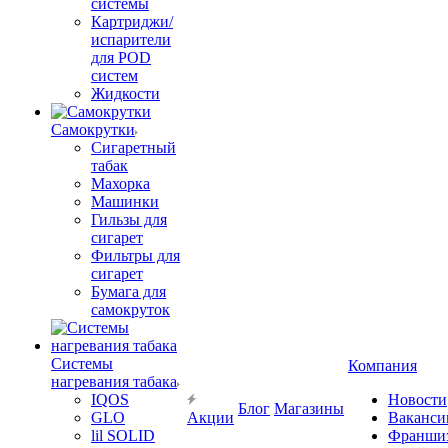
системы
Картриджи/
испарители
для POD
систем
Жидкости
Самокрутки
Сигаретный
табак
Махорка
Машинки
Гильзы для
сигарет
Фильтры для
сигарет
Бумага для
самокруток
Системы
Компания
нагревания табака
IQOS
Новости
Блог
Магазины
GLO
Акции
Ваканси
lil SOLID
Франши