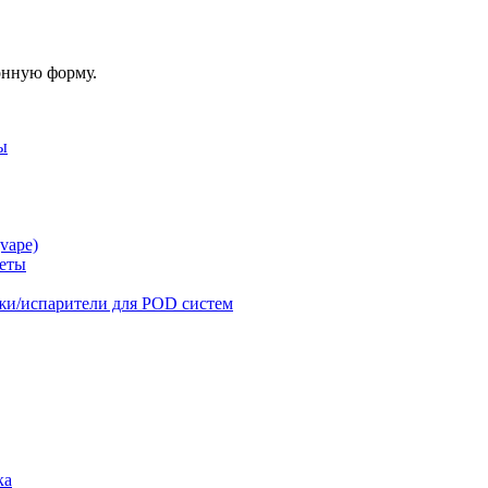
онную форму.
ы
vape)
реты
жи/испарители для POD систем
ка