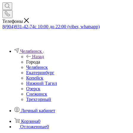
Телефоны
8(904)931-42-74
с 10:00 до 22:00 (viber, whatsapp)
Челябинск
Назад
Города
Челябинск
Екатеринбург
Копейск
Нижний Тагил
Озерск
Снежинск
Трехгорный
Личный кабинет
Корзина
0
Отложенные
0