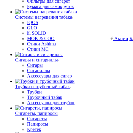
Фильтры для сигарет
Бумага для самокруток
Системы нагревания табака
IQOS
GLO
lil SOLID
MOK & COO
Акции
Б
Стики Ashima
Стики MC
Сигары и сигариллы
Сигары
Сигариллы
Аксессуары для сигар
Трубки и трубочный табак
Трубки
Трубочный табак
Аксессуары для трубок
Сигареты, папиросы
Сигареты
Папиросы
Кретек