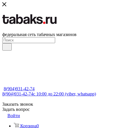
федеральная сеть табачных магазинов
8(904)931-42-74
8(904)931-42-74
с 10:00 до 22:00 (viber, whatsapp)
Заказать звонок
Задать вопрос
Войти
Корзина
0