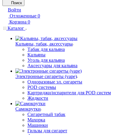
Поиск
Войти
Отложенные
0
Корзина
0
Каталог
Кальяны, табак, аксессуары
Табак для кальяна
Кальяны
Уголь для кальяна
Аксессуары для кальяна
Электронные сигареты (vape)
Одноразовые эл. сигареты
POD системы
Картриджи/испарители для POD систем
Жидкости
Самокрутки
Сигаретный табак
Махорка
Машинки
Гильзы для сигарет