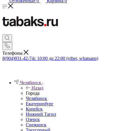
Отложенные
0
Корзина
0
Телефоны
8(904)931-42-74
с 10:00 до 22:00 (viber, whatsapp)
Челябинск
Назад
Города
Челябинск
Екатеринбург
Копейск
Нижний Тагил
Озерск
Снежинск
Трехгорный