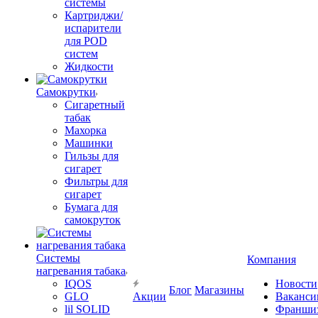
системы
Картриджи/
испарители
для POD
систем
Жидкости
Самокрутки
Сигаретный
табак
Махорка
Машинки
Гильзы для
сигарет
Фильтры для
сигарет
Бумага для
самокруток
Системы
Компания
нагревания табака
IQOS
Новости
Блог
Магазины
GLO
Акции
Ваканси
lil SOLID
Франши