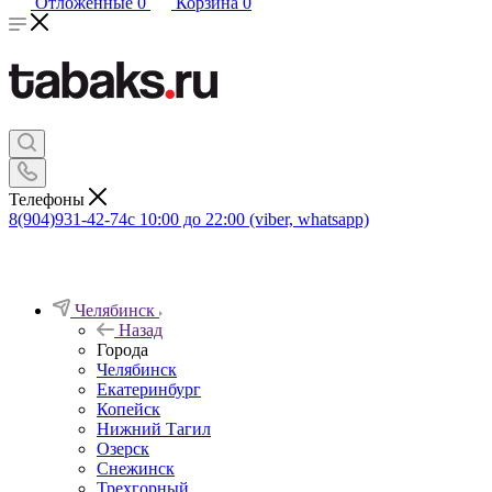
Отложенные
0
Корзина
0
Телефоны
8(904)931-42-74
с 10:00 до 22:00 (viber, whatsapp)
Челябинск
Назад
Города
Челябинск
Екатеринбург
Копейск
Нижний Тагил
Озерск
Снежинск
Трехгорный