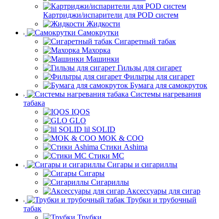
Картриджи/испарители для POD систем
Жидкости
Самокрутки
Сигаретный табак
Махорка
Машинки
Гильзы для сигарет
Фильтры для сигарет
Бумага для самокруток
Системы нагревания
табака
IQOS
GLO
lil SOLID
MOK & COO
Стики Ashima
Стики MC
Сигары и сигариллы
Сигары
Сигариллы
Аксессуары для сигар
Трубки и трубочный
табак
Трубки