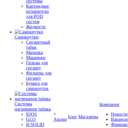
системы
Картриджи/
испарители
для POD
систем
Жидкости
Самокрутки
Сигаретный
табак
Махорка
Машинки
Гильзы для
сигарет
Фильтры для
сигарет
Бумага для
самокруток
Системы
Компания
нагревания табака
IQOS
Новости
Блог
Магазины
GLO
Акции
Ваканси
lil SOLID
Франши