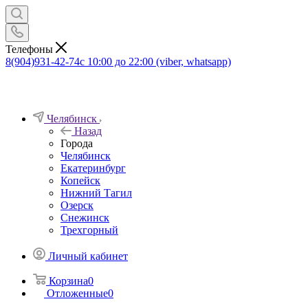
Телефоны
8(904)931-42-74
с 10:00 до 22:00 (viber, whatsapp)
Челябинск
Назад
Города
Челябинск
Екатеринбург
Копейск
Нижний Тагил
Озерск
Снежинск
Трехгорный
Личный кабинет
Корзина
0
Отложенные
0