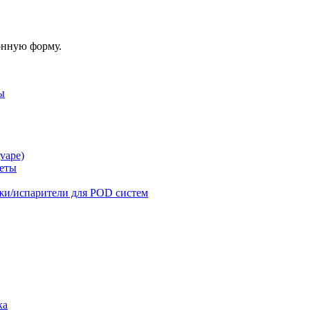
онную форму.
ы
vape)
реты
жи/испарители для POD систем
ка