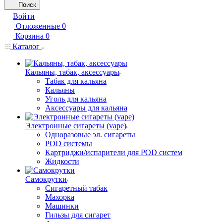
Поиск
Войти
Отложенные
0
Корзина
0
Каталог
Кальяны, табак, аксессуары
Табак для кальяна
Кальяны
Уголь для кальяна
Аксессуары для кальяна
Электронные сигареты (vape)
Одноразовые эл. сигареты
POD системы
Картриджи/испарители для POD систем
Жидкости
Самокрутки
Сигаретный табак
Махорка
Машинки
Гильзы для сигарет