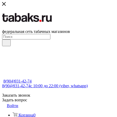
федеральная сеть табачных магазинов
8(904)931-42-74
8(904)931-42-74
с 10:00 до 22:00 (viber, whatsapp)
Заказать звонок
Задать вопрос
Войти
Корзина
0