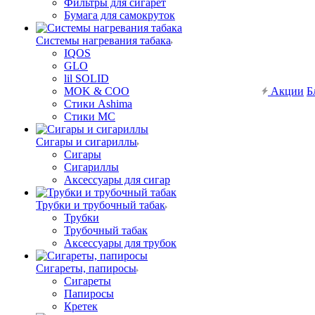
Фильтры для сигарет
Бумага для самокруток
Системы нагревания табака
IQOS
GLO
lil SOLID
MOK & COO
Акции
Б
Стики Ashima
Стики MC
Сигары и сигариллы
Сигары
Сигариллы
Аксессуары для сигар
Трубки и трубочный табак
Трубки
Трубочный табак
Аксессуары для трубок
Сигареты, папиросы
Сигареты
Папиросы
Кретек