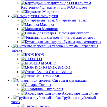
Картриджи/испарители для POD систем
Жидкости
Самокрутки
Сигаретный табак
Махорка
Машинки
Гильзы для сигарет
Фильтры для сигарет
Бумага для самокруток
Системы нагревания
табака
IQOS
GLO
lil SOLID
MOK & COO
Стики Ashima
Стики MC
Сигары и сигариллы
Сигары
Сигариллы
Аксессуары для сигар
Трубки и трубочный
табак
Трубки