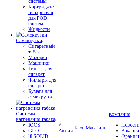
системы
Картриджи/
испарители
для POD
систем
Жидкости
Самокрутки
Сигаретный
табак
Махорка
Машинки
Гильзы для
сигарет
Фильтры для
сигарет
Бумага для
самокруток
Системы
Компания
нагревания табака
IQOS
Новости
Блог
Магазины
GLO
Акции
Ваканси
lil SOLID
Франши