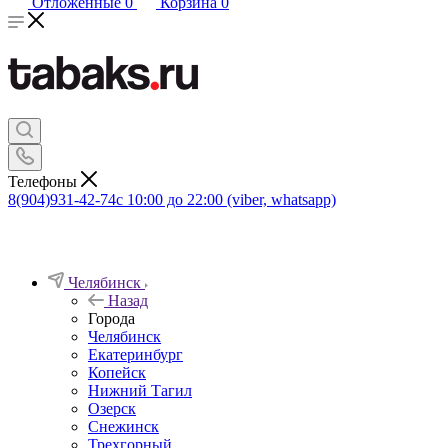
Отложенные
0
Корзина
0
Телефоны
8(904)931-42-74
с 10:00 до 22:00 (viber, whatsapp)
Челябинск
Назад
Города
Челябинск
Екатеринбург
Копейск
Нижний Тагил
Озерск
Снежинск
Трехгорный