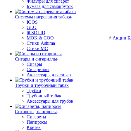
Фильтры для сигарет
Бумага для самокруток
Системы нагревания табака
IQOS
GLO
lil SOLID
MOK & COO
Акции
Б
Стики Ashima
Стики MC
Сигары и сигариллы
Сигары
Сигариллы
Аксессуары для сигар
Трубки и трубочный табак
Трубки
Трубочный табак
Аксессуары для трубок
Сигареты, папиросы
Сигареты
Папиросы
Кретек