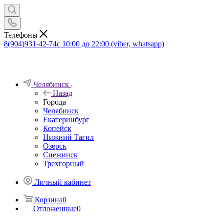
Телефоны
8(904)931-42-74
с 10:00 до 22:00 (viber, whatsapp)
Челябинск
Назад
Города
Челябинск
Екатеринбург
Копейск
Нижний Тагил
Озерск
Снежинск
Трехгорный
Личный кабинет
Корзина
0
Отложенные
0