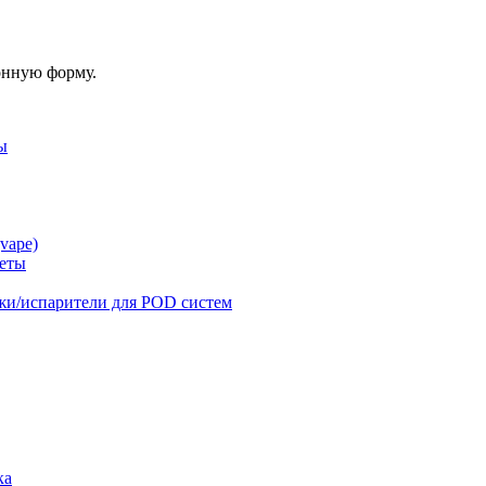
онную форму.
ы
vape)
реты
жи/испарители для POD систем
ка