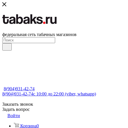
федеральная сеть табачных магазинов
8(904)931-42-74
8(904)931-42-74
с 10:00 до 22:00 (viber, whatsapp)
Заказать звонок
Задать вопрос
Войти
Корзина
0