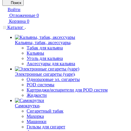
Поиск
Войти
Отложенные
0
Корзина
0
Каталог
Кальяны, табак, аксессуары
Табак для кальяна
Кальяны
Уголь для кальяна
Аксессуары для кальяна
Электронные сигареты (vape)
Одноразовые эл. сигареты
POD системы
Картриджи/испарители для POD систем
Жидкости
Самокрутки
Сигаретный табак
Махорка
Машинки
Гильзы для сигарет