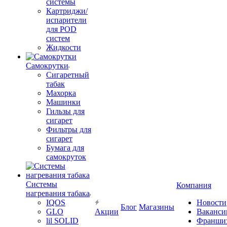
системы
Картриджи/
испарители
для POD
систем
Жидкости
Самокрутки
Сигаретный
табак
Махорка
Машинки
Гильзы для
сигарет
Фильтры для
сигарет
Бумага для
самокруток
Системы
Компания
нагревания табака
IQOS
Новости
Блог
Магазины
GLO
Акции
Ваканси
lil SOLID
Франши