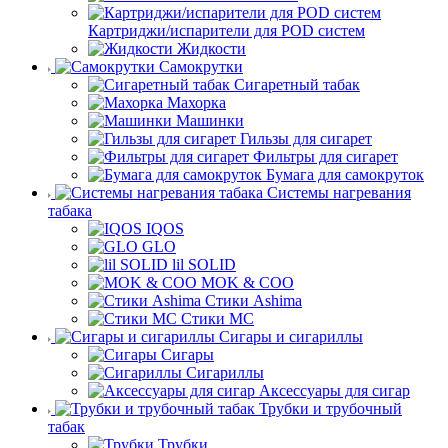
Картриджи/испарители для POD систем
Жидкости
Самокрутки
Сигаретный табак
Махорка
Машинки
Гильзы для сигарет
Фильтры для сигарет
Бумага для самокруток
Системы нагревания
табака
IQOS
GLO
lil SOLID
MOK & COO
Стики Ashima
Стики MC
Сигары и сигариллы
Сигары
Сигариллы
Аксессуары для сигар
Трубки и трубочный
табак
Трубки