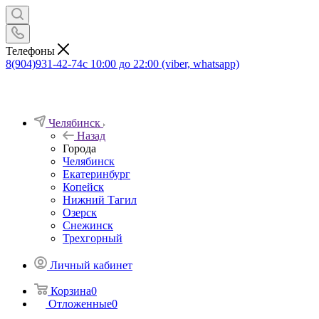
Телефоны
8(904)931-42-74
с 10:00 до 22:00 (viber, whatsapp)
Челябинск
Назад
Города
Челябинск
Екатеринбург
Копейск
Нижний Тагил
Озерск
Снежинск
Трехгорный
Личный кабинет
Корзина
0
Отложенные
0