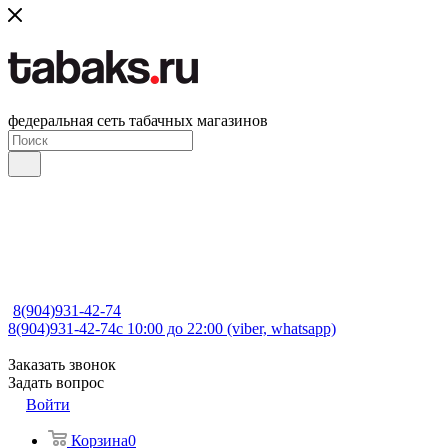
федеральная сеть табачных магазинов
8(904)931-42-74
8(904)931-42-74
с 10:00 до 22:00 (viber, whatsapp)
Заказать звонок
Задать вопрос
Войти
Корзина
0