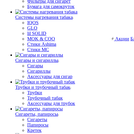
Фильтры для сигарет
Бумага для самокруток
Системы нагревания табака
IQOS
GLO
lil SOLID
MOK & COO
Акции
Б
Стики Ashima
Стики MC
Сигары и сигариллы
Сигары
Сигариллы
Аксессуары для сигар
Трубки и трубочный табак
Трубки
Трубочный табак
Аксессуары для трубок
Сигареты, папиросы
Сигареты
Папиросы
Кретек