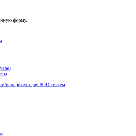
онную форму.
ы
vape)
реты
жи/испарители для POD систем
ка