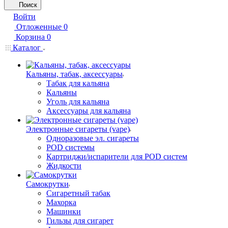
Поиск
Войти
Отложенные
0
Корзина
0
Каталог
Кальяны, табак, аксессуары
Табак для кальяна
Кальяны
Уголь для кальяна
Аксессуары для кальяна
Электронные сигареты (vape)
Одноразовые эл. сигареты
POD системы
Картриджи/испарители для POD систем
Жидкости
Самокрутки
Сигаретный табак
Махорка
Машинки
Гильзы для сигарет