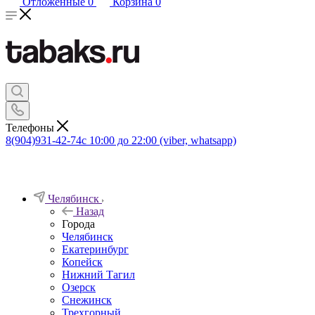
Отложенные
0
Корзина
0
Телефоны
8(904)931-42-74
с 10:00 до 22:00 (viber, whatsapp)
Челябинск
Назад
Города
Челябинск
Екатеринбург
Копейск
Нижний Тагил
Озерск
Снежинск
Трехгорный