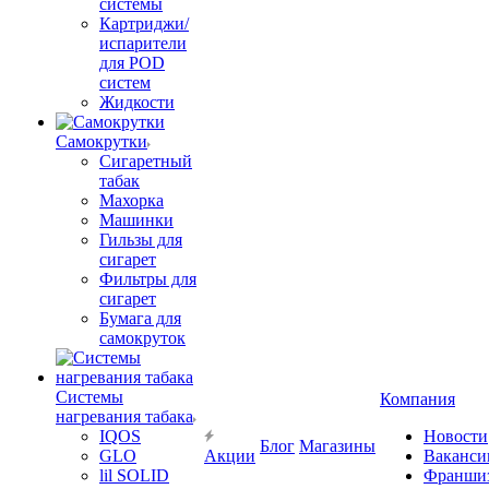
системы
Картриджи/
испарители
для POD
систем
Жидкости
Самокрутки
Сигаретный
табак
Махорка
Машинки
Гильзы для
сигарет
Фильтры для
сигарет
Бумага для
самокруток
Системы
Компания
нагревания табака
IQOS
Новости
Блог
Магазины
GLO
Акции
Ваканси
lil SOLID
Франши