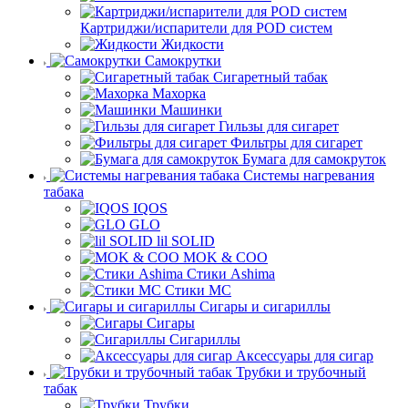
Картриджи/испарители для POD систем
Жидкости
Самокрутки
Сигаретный табак
Махорка
Машинки
Гильзы для сигарет
Фильтры для сигарет
Бумага для самокруток
Системы нагревания
табака
IQOS
GLO
lil SOLID
MOK & COO
Стики Ashima
Стики MC
Сигары и сигариллы
Сигары
Сигариллы
Аксессуары для сигар
Трубки и трубочный
табак
Трубки