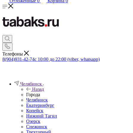
Отложенные
0
Корзина
0
Телефоны
8(904)931-42-74
с 10:00 до 22:00 (viber, whatsapp)
Челябинск
Назад
Города
Челябинск
Екатеринбург
Копейск
Нижний Тагил
Озерск
Снежинск
Трехгорный