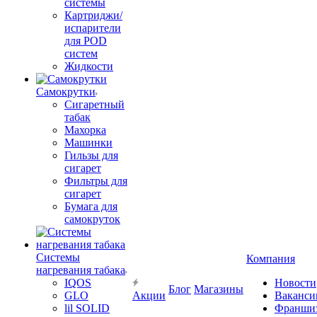
системы
Картриджи/
испарители
для POD
систем
Жидкости
Самокрутки
Сигаретный
табак
Махорка
Машинки
Гильзы для
сигарет
Фильтры для
сигарет
Бумага для
самокруток
Системы
Компания
нагревания табака
IQOS
Новости
Блог
Магазины
GLO
Акции
Ваканси
lil SOLID
Франши