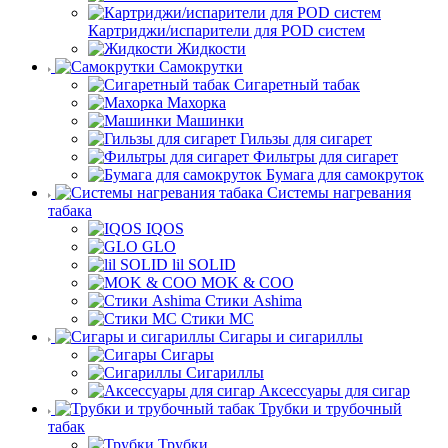
Картриджи/испарители для POD систем
Жидкости
Самокрутки
Сигаретный табак
Махорка
Машинки
Гильзы для сигарет
Фильтры для сигарет
Бумага для самокруток
Системы нагревания
табака
IQOS
GLO
lil SOLID
MOK & COO
Стики Ashima
Стики MC
Сигары и сигариллы
Сигары
Сигариллы
Аксессуары для сигар
Трубки и трубочный
табак
Трубки