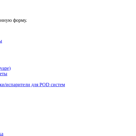
онную форму.
ы
vape)
реты
жи/испарители для POD систем
ка