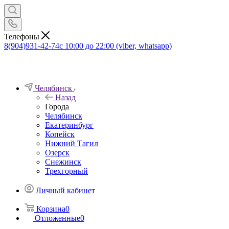
Телефоны
8(904)931-42-74
с 10:00 до 22:00 (viber, whatsapp)
Челябинск
Назад
Города
Челябинск
Екатеринбург
Копейск
Нижний Тагил
Озерск
Снежинск
Трехгорный
Личный кабинет
Корзина
0
Отложенные
0