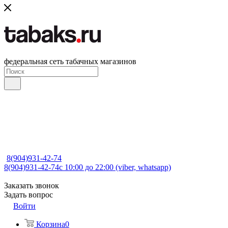
федеральная сеть табачных магазинов
8(904)931-42-74
8(904)931-42-74
с 10:00 до 22:00 (viber, whatsapp)
Заказать звонок
Задать вопрос
Войти
Корзина
0