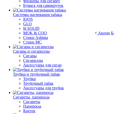
Фильтры для сигарет
Бумага для самокруток
Системы нагревания табака
IQOS
GLO
lil SOLID
MOK & COO
Акции
Б
Стики Ashima
Стики MC
Сигары и сигариллы
Сигары
Сигариллы
Аксессуары для сигар
Трубки и трубочный табак
Трубки
Трубочный табак
Аксессуары для трубок
Сигареты, папиросы
Сигареты
Папиросы
Кретек