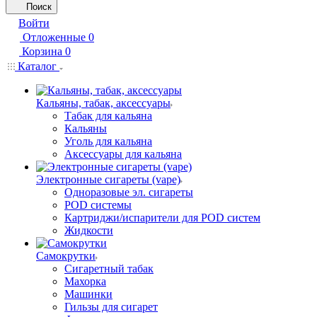
Поиск
Войти
Отложенные
0
Корзина
0
Каталог
Кальяны, табак, аксессуары
Табак для кальяна
Кальяны
Уголь для кальяна
Аксессуары для кальяна
Электронные сигареты (vape)
Одноразовые эл. сигареты
POD системы
Картриджи/испарители для POD систем
Жидкости
Самокрутки
Сигаретный табак
Махорка
Машинки
Гильзы для сигарет