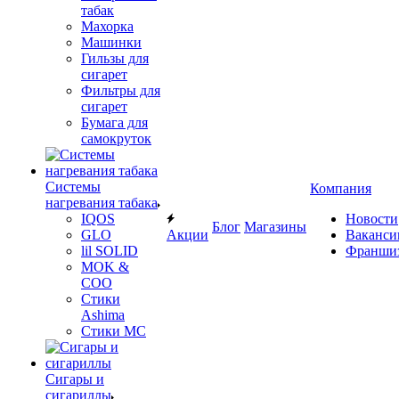
табак
Махорка
Машинки
Гильзы для
сигарет
Фильтры для
сигарет
Бумага для
самокруток
Системы
Компания
нагревания табака
IQOS
Новости
Блог
Магазины
GLO
Акции
Ваканси
lil SOLID
Франши
MOK &
COO
Стики
Ashima
Стики MC
Сигары и
сигариллы