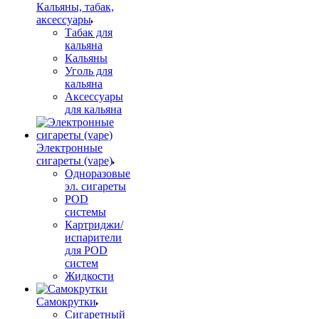
Кальяны, табак,
аксессуары
Табак для
кальяна
Кальяны
Уголь для
кальяна
Аксессуары
для кальяна
Электронные
сигареты (vape)
Одноразовые
эл. сигареты
POD
системы
Картриджи/
испарители
для POD
систем
Жидкости
Самокрутки
Сигаретный