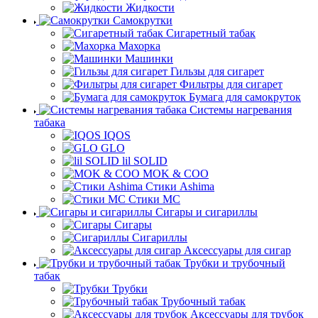
Жидкости
Самокрутки
Сигаретный табак
Махорка
Машинки
Гильзы для сигарет
Фильтры для сигарет
Бумага для самокруток
Системы нагревания
табака
IQOS
GLO
lil SOLID
MOK & COO
Стики Ashima
Стики MC
Сигары и сигариллы
Сигары
Сигариллы
Аксессуары для сигар
Трубки и трубочный
табак
Трубки
Трубочный табак
Аксессуары для трубок