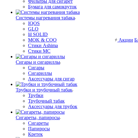
Фильтры для сигарет
Бумага для самокруток
Системы нагревания табака
IQOS
GLO
lil SOLID
MOK & COO
Акции
Б
Стики Ashima
Стики MC
Сигары и сигариллы
Сигары
Сигариллы
Аксессуары для сигар
Трубки и трубочный табак
Трубки
Трубочный табак
Аксессуары для трубок
Сигареты, папиросы
Сигареты
Папиросы
Кретек