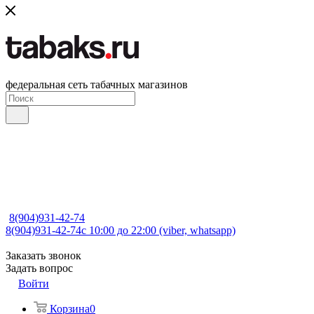
федеральная сеть табачных магазинов
8(904)931-42-74
8(904)931-42-74
с 10:00 до 22:00 (viber, whatsapp)
Заказать звонок
Задать вопрос
Войти
Корзина
0