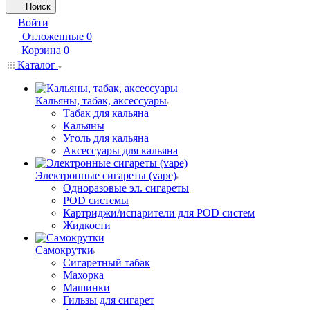
Поиск
Войти
Отложенные
0
Корзина
0
Каталог
Кальяны, табак, аксессуары
Табак для кальяна
Кальяны
Уголь для кальяна
Аксессуары для кальяна
Электронные сигареты (vape)
Одноразовые эл. сигареты
POD системы
Картриджи/испарители для POD систем
Жидкости
Самокрутки
Сигаретный табак
Махорка
Машинки
Гильзы для сигарет