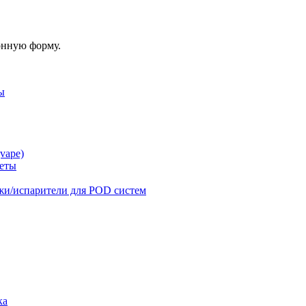
онную форму.
ы
vape)
реты
жи/испарители для POD систем
ка