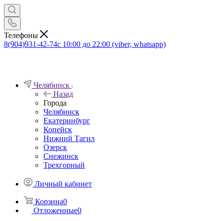
Телефоны
8(904)931-42-74
с 10:00 до 22:00 (viber, whatsapp)
Челябинск
Назад
Города
Челябинск
Екатеринбург
Копейск
Нижний Тагил
Озерск
Снежинск
Трехгорный
Личный кабинет
Корзина
0
Отложенные
0