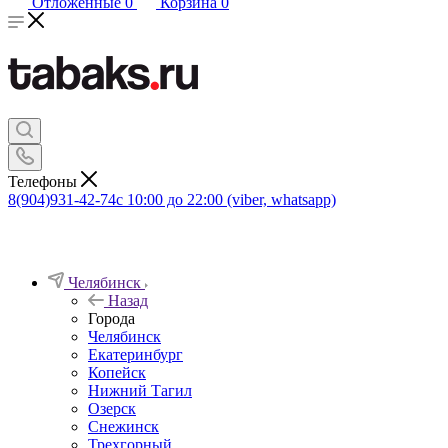
Отложенные
0
Корзина
0
Телефоны
8(904)931-42-74
с 10:00 до 22:00 (viber, whatsapp)
Челябинск
Назад
Города
Челябинск
Екатеринбург
Копейск
Нижний Тагил
Озерск
Снежинск
Трехгорный