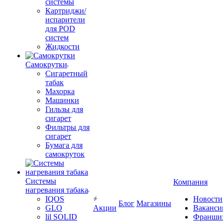
системы
Картриджи/
испарители
для POD
систем
Жидкости
Самокрутки
Сигаретный
табак
Махорка
Машинки
Гильзы для
сигарет
Фильтры для
сигарет
Бумага для
самокруток
Системы
Компания
нагревания табака
IQOS
Новости
Блог
Магазины
GLO
Акции
Ваканси
lil SOLID
Франши