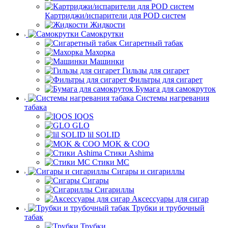
Картриджи/испарители для POD систем
Жидкости
Самокрутки
Сигаретный табак
Махорка
Машинки
Гильзы для сигарет
Фильтры для сигарет
Бумага для самокруток
Системы нагревания
табака
IQOS
GLO
lil SOLID
MOK & COO
Стики Ashima
Стики MC
Сигары и сигариллы
Сигары
Сигариллы
Аксессуары для сигар
Трубки и трубочный
табак
Трубки