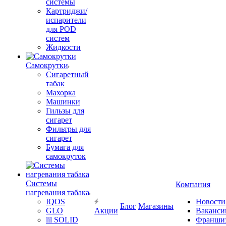
системы
Картриджи/
испарители
для POD
систем
Жидкости
Самокрутки
Сигаретный
табак
Махорка
Машинки
Гильзы для
сигарет
Фильтры для
сигарет
Бумага для
самокруток
Системы
Компания
нагревания табака
IQOS
Новости
Блог
Магазины
GLO
Акции
Ваканси
lil SOLID
Франши