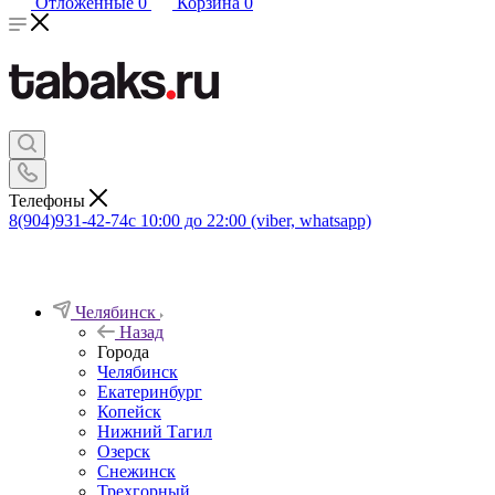
Отложенные
0
Корзина
0
Телефоны
8(904)931-42-74
с 10:00 до 22:00 (viber, whatsapp)
Челябинск
Назад
Города
Челябинск
Екатеринбург
Копейск
Нижний Тагил
Озерск
Снежинск
Трехгорный