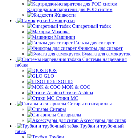
Картриджи/испарители для POD систем
Жидкости
Самокрутки
Сигаретный табак
Махорка
Машинки
Гильзы для сигарет
Фильтры для сигарет
Бумага для самокруток
Системы нагревания
табака
IQOS
GLO
lil SOLID
MOK & COO
Стики Ashima
Стики MC
Сигары и сигариллы
Сигары
Сигариллы
Аксессуары для сигар
Трубки и трубочный
табак
Трубки