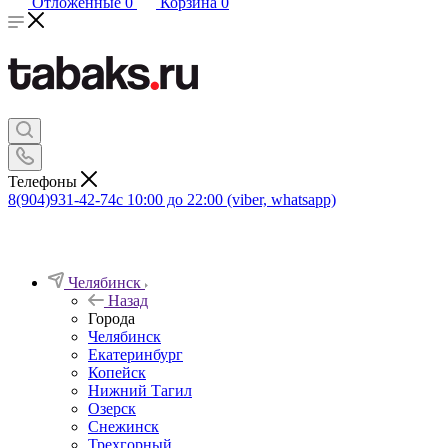
Отложенные
0
Корзина
0
Телефоны
8(904)931-42-74
с 10:00 до 22:00 (viber, whatsapp)
Челябинск
Назад
Города
Челябинск
Екатеринбург
Копейск
Нижний Тагил
Озерск
Снежинск
Трехгорный