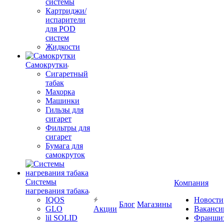
системы
Картриджи/
испарители
для POD
систем
Жидкости
Самокрутки
Сигаретный
табак
Махорка
Машинки
Гильзы для
сигарет
Фильтры для
сигарет
Бумага для
самокруток
Системы
Компания
нагревания табака
IQOS
Новости
Блог
Магазины
GLO
Акции
Ваканси
lil SOLID
Франши