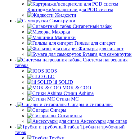
Картриджи/испарители для POD систем
Жидкости
Самокрутки
Сигаретный табак
Махорка
Машинки
Гильзы для сигарет
Фильтры для сигарет
Бумага для самокруток
Системы нагревания
табака
IQOS
GLO
lil SOLID
MOK & COO
Стики Ashima
Стики MC
Сигары и сигариллы
Сигары
Сигариллы
Аксессуары для сигар
Трубки и трубочный
табак
Трубки