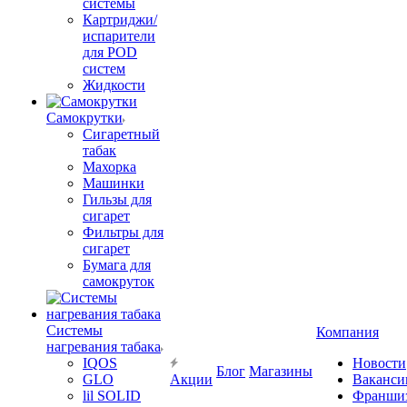
системы
Картриджи/
испарители
для POD
систем
Жидкости
Самокрутки
Сигаретный
табак
Махорка
Машинки
Гильзы для
сигарет
Фильтры для
сигарет
Бумага для
самокруток
Системы
Компания
нагревания табака
IQOS
Новости
Блог
Магазины
GLO
Акции
Ваканси
lil SOLID
Франши