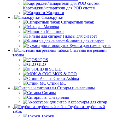
Картриджи/испарители для POD систем
Жидкости
Самокрутки
Сигаретный табак
Махорка
Машинки
Гильзы для сигарет
Фильтры для сигарет
Бумага для самокруток
Системы нагревания
табака
IQOS
GLO
lil SOLID
MOK & COO
Стики Ashima
Стики MC
Сигары и сигариллы
Сигары
Сигариллы
Аксессуары для сигар
Трубки и трубочный
табак
Трубки