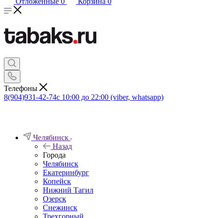
Отложенные
0
Корзина
0
Телефоны
8(904)931-42-74
с 10:00 до 22:00 (viber, whatsapp)
Челябинск
Назад
Города
Челябинск
Екатеринбург
Копейск
Нижний Тагил
Озерск
Снежинск
Трехгорный