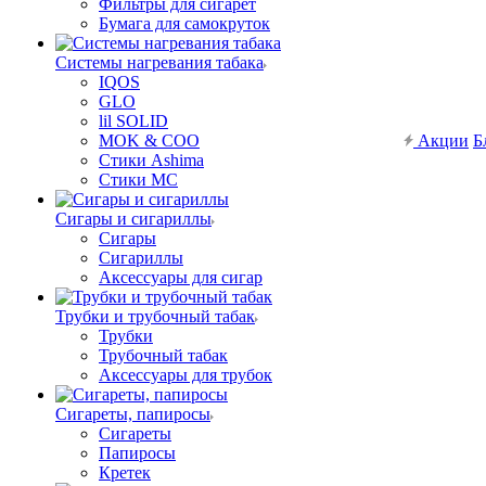
Фильтры для сигарет
Бумага для самокруток
Системы нагревания табака
IQOS
GLO
lil SOLID
MOK & COO
Акции
Б
Стики Ashima
Стики MC
Сигары и сигариллы
Сигары
Сигариллы
Аксессуары для сигар
Трубки и трубочный табак
Трубки
Трубочный табак
Аксессуары для трубок
Сигареты, папиросы
Сигареты
Папиросы
Кретек