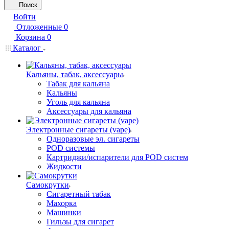
Поиск
Войти
Отложенные
0
Корзина
0
Каталог
Кальяны, табак, аксессуары
Табак для кальяна
Кальяны
Уголь для кальяна
Аксессуары для кальяна
Электронные сигареты (vape)
Одноразовые эл. сигареты
POD системы
Картриджи/испарители для POD систем
Жидкости
Самокрутки
Сигаретный табак
Махорка
Машинки
Гильзы для сигарет