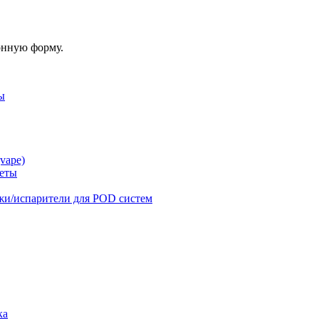
онную форму.
ы
vape)
реты
жи/испарители для POD систем
ка