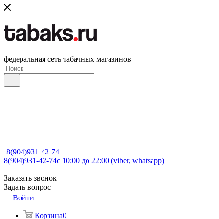
федеральная сеть табачных магазинов
8(904)931-42-74
8(904)931-42-74
с 10:00 до 22:00 (viber, whatsapp)
Заказать звонок
Задать вопрос
Войти
Корзина
0