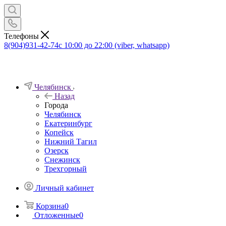
Телефоны
8(904)931-42-74
с 10:00 до 22:00 (viber, whatsapp)
Челябинск
Назад
Города
Челябинск
Екатеринбург
Копейск
Нижний Тагил
Озерск
Снежинск
Трехгорный
Личный кабинет
Корзина
0
Отложенные
0