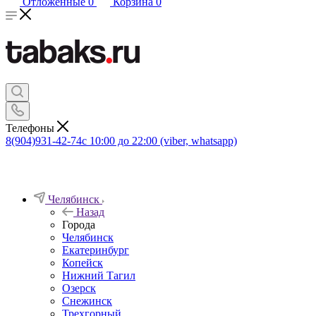
Отложенные
0
Корзина
0
Телефоны
8(904)931-42-74
с 10:00 до 22:00 (viber, whatsapp)
Челябинск
Назад
Города
Челябинск
Екатеринбург
Копейск
Нижний Тагил
Озерск
Снежинск
Трехгорный