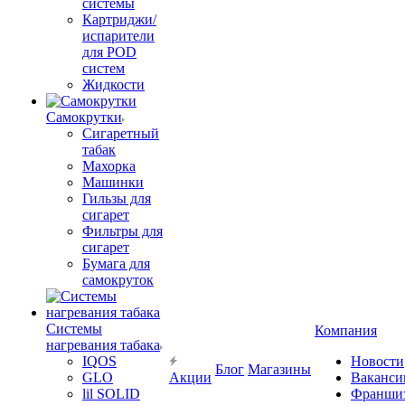
системы
Картриджи/
испарители
для POD
систем
Жидкости
Самокрутки
Сигаретный
табак
Махорка
Машинки
Гильзы для
сигарет
Фильтры для
сигарет
Бумага для
самокруток
Системы
Компания
нагревания табака
IQOS
Новости
Блог
Магазины
GLO
Акции
Ваканси
lil SOLID
Франши