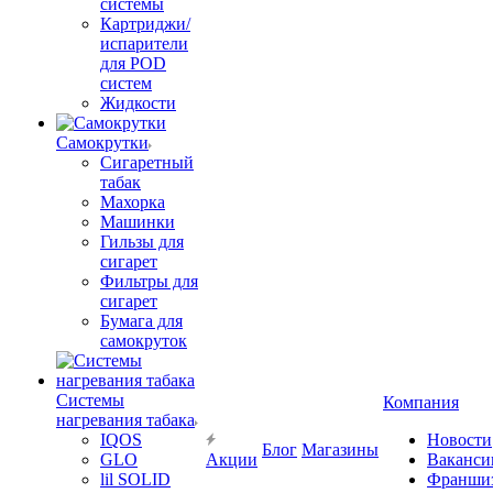
системы
Картриджи/
испарители
для POD
систем
Жидкости
Самокрутки
Сигаретный
табак
Махорка
Машинки
Гильзы для
сигарет
Фильтры для
сигарет
Бумага для
самокруток
Системы
Компания
нагревания табака
IQOS
Новости
Блог
Магазины
GLO
Акции
Ваканси
lil SOLID
Франши