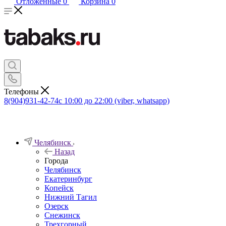
Отложенные
0
Корзина
0
Телефоны
8(904)931-42-74
с 10:00 до 22:00 (viber, whatsapp)
Челябинск
Назад
Города
Челябинск
Екатеринбург
Копейск
Нижний Тагил
Озерск
Снежинск
Трехгорный