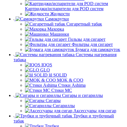
Картриджи/испарители для POD систем
Жидкости
Самокрутки
Сигаретный табак
Махорка
Машинки
Гильзы для сигарет
Фильтры для сигарет
Бумага для самокруток
Системы нагревания
табака
IQOS
GLO
lil SOLID
MOK & COO
Стики Ashima
Стики MC
Сигары и сигариллы
Сигары
Сигариллы
Аксессуары для сигар
Трубки и трубочный
табак
Трубки