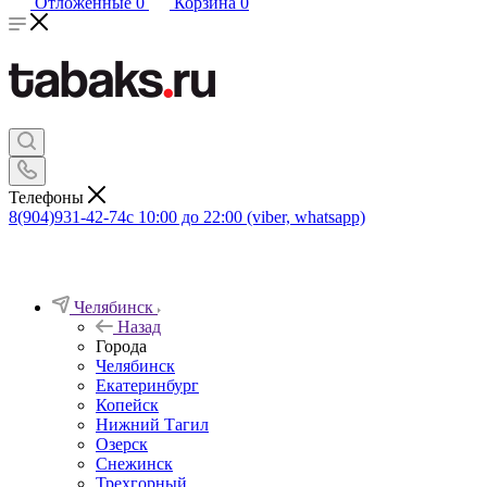
Отложенные
0
Корзина
0
Телефоны
8(904)931-42-74
с 10:00 до 22:00 (viber, whatsapp)
Челябинск
Назад
Города
Челябинск
Екатеринбург
Копейск
Нижний Тагил
Озерск
Снежинск
Трехгорный