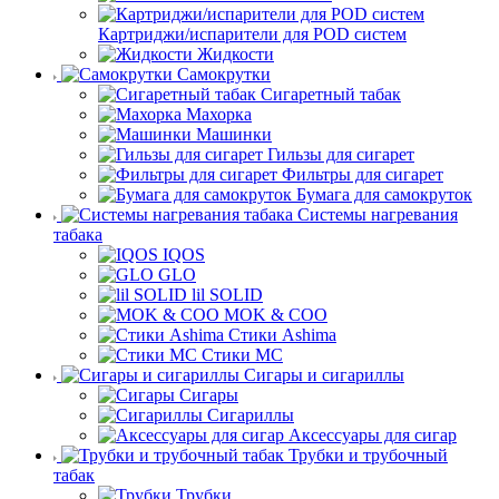
Картриджи/испарители для POD систем
Жидкости
Самокрутки
Сигаретный табак
Махорка
Машинки
Гильзы для сигарет
Фильтры для сигарет
Бумага для самокруток
Системы нагревания
табака
IQOS
GLO
lil SOLID
MOK & COO
Стики Ashima
Стики MC
Сигары и сигариллы
Сигары
Сигариллы
Аксессуары для сигар
Трубки и трубочный
табак
Трубки