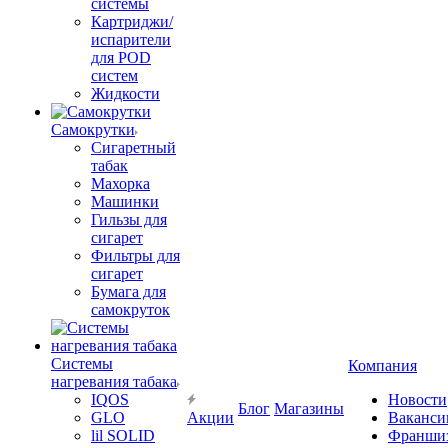
системы
Картриджи/
испарители
для POD
систем
Жидкости
Самокрутки
Сигаретный
табак
Махорка
Машинки
Гильзы для
сигарет
Фильтры для
сигарет
Бумага для
самокруток
Системы
Компания
нагревания табака
IQOS
Новости
Блог
Магазины
GLO
Акции
Ваканси
lil SOLID
Франши